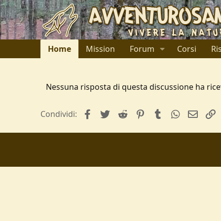
Home
Mission
Forum
Corsi
Ri
Nessuna risposta di questa discussione ha rice
facebook
Twitter
Reddit
Pinterest
Tumblr
WhatsApp
e-mai
L
Condividi: