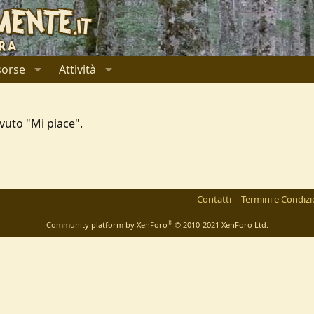
sorse
Attività
vuto "Mi piace".
l
ink
Contatti
Termini e Condizi
®
Community platform by XenForo
© 2010-2021 XenForo Ltd.