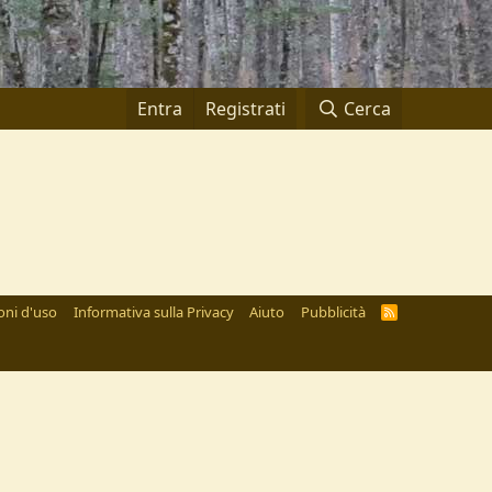
Entra
Registrati
Cerca
oni d'uso
Informativa sulla Privacy
Aiuto
Pubblicità
R
S
S