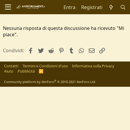
Entra
Registrati
Nessuna risposta di questa discussione ha ricevuto "Mi
piace".
facebook
Twitter
Reddit
Pinterest
Tumblr
WhatsApp
e-mail
Link
Condividi:
Contatti
Termini e Condizioni d'uso
Informativa sulla Privacy
Aiuto
Pubblicità
R
S
S
®
Community platform by XenForo
© 2010-2021 XenForo Ltd.