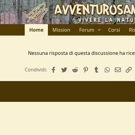
Home
Mission
Forum
Corsi
Ri
Nessuna risposta di questa discussione ha rice
facebook
Twitter
Reddit
Pinterest
Tumblr
WhatsApp
e-mai
L
Condividi: