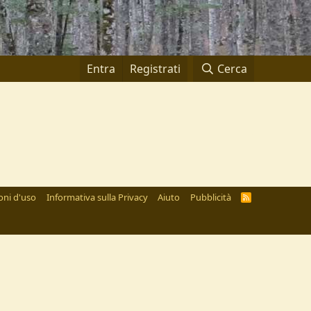
Entra
Registrati
Cerca
oni d'uso
Informativa sulla Privacy
Aiuto
Pubblicità
R
S
S