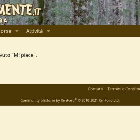
sorse
Attività
vuto "Mi piace".
l
ink
Contatti
Termini e Condizi
®
Community platform by XenForo
© 2010-2021 XenForo Ltd.