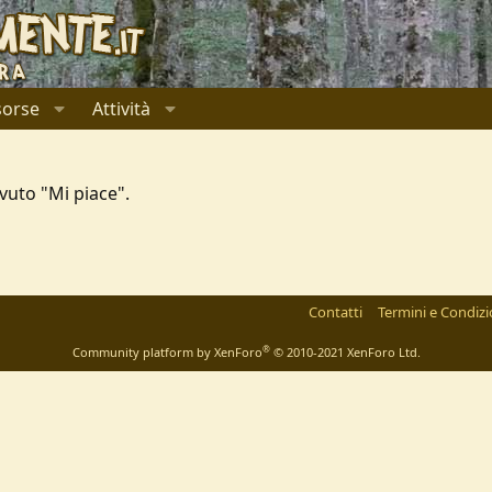
sorse
Attività
vuto "Mi piace".
l
ink
Contatti
Termini e Condizi
®
Community platform by XenForo
© 2010-2021 XenForo Ltd.