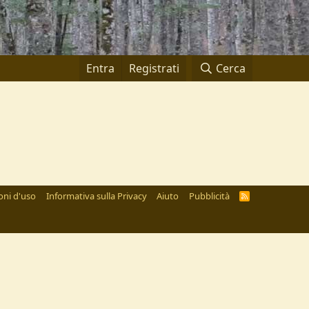
Entra
Registrati
Cerca
oni d'uso
Informativa sulla Privacy
Aiuto
Pubblicità
R
S
S