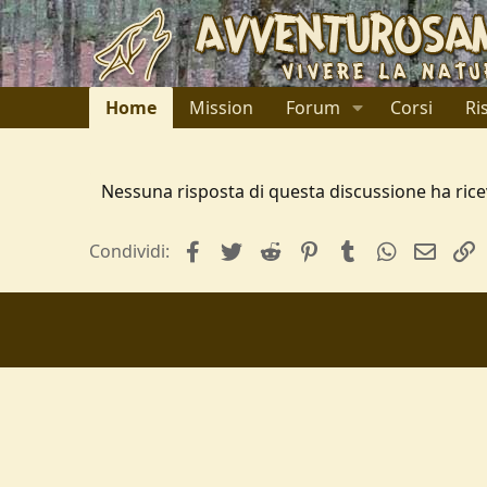
Home
Mission
Forum
Corsi
Ri
Nessuna risposta di questa discussione ha rice
facebook
Twitter
Reddit
Pinterest
Tumblr
WhatsApp
e-mai
L
Condividi: