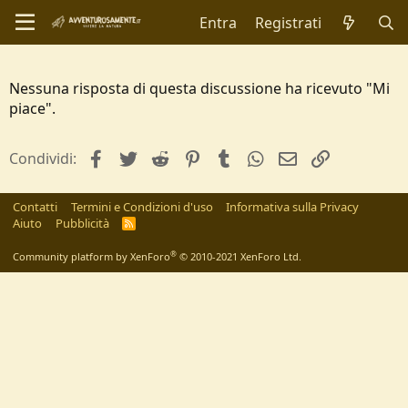
Entra
Registrati
Nessuna risposta di questa discussione ha ricevuto "Mi
piace".
facebook
Twitter
Reddit
Pinterest
Tumblr
WhatsApp
e-mail
Link
Condividi:
Contatti
Termini e Condizioni d'uso
Informativa sulla Privacy
Aiuto
Pubblicità
R
S
S
®
Community platform by XenForo
© 2010-2021 XenForo Ltd.