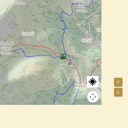
Alto
Bass
cuts
Image may be subject to copyright
Terms