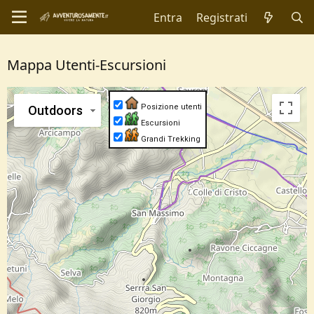
Entra
Registrati
Mappa Utenti-Escursioni
Posizione utenti
Outdoors
Escursioni
Grandi Trekking