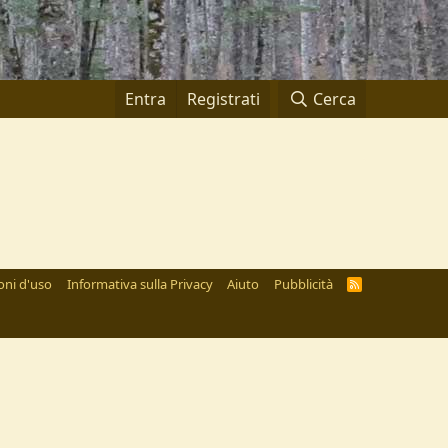
Entra
Registrati
Cerca
oni d'uso
Informativa sulla Privacy
Aiuto
Pubblicità
R
S
S