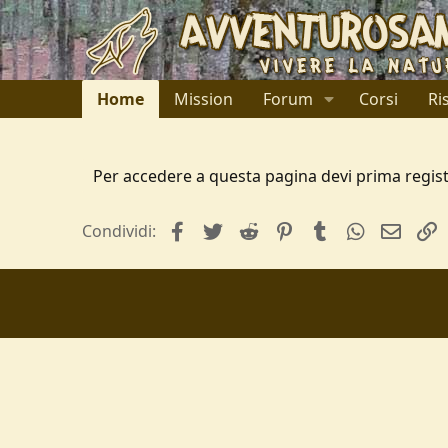
Home
Mission
Forum
Corsi
Ri
Per accedere a questa pagina devi prima regist
facebook
Twitter
Reddit
Pinterest
Tumblr
WhatsApp
e-mai
L
Condividi: