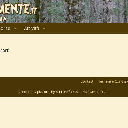
sorse
Attività
rarti
l
ink
Contatti
Termini e Condizi
®
Community platform by XenForo
© 2010-2021 XenForo Ltd.