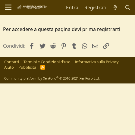
Entra
Registrati
Per accedere a questa pagina devi prima registrarti
facebook
Twitter
Reddit
Pinterest
Tumblr
WhatsApp
e-mail
Link
Condividi:
Contatti
Termini e Condizioni d'uso
Informativa sulla Privacy
Aiuto
Pubblicità
R
S
S
®
Community platform by XenForo
© 2010-2021 XenForo Ltd.