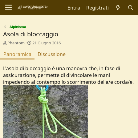
Entra
Registrati
Alpinismo
Asola di bloccaggio
A
C
Phantom
21 Giugno 2016
u
r
Panoramica
t
e
Discussione
o
a
r
t
L'asola di bloccaggio è una manovra che, in fase di
e
i
assicurazione, permette di divincolare le mani
o
impedendo al contempo lo scorrimento della/e corda/e.
n
d
a
t
e