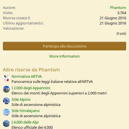
a
c
Autore
Phantom
t
Visite
3.764
i
Risorsa creata il
21 Giugno 2016
o
Ultimo aggiornamento
21 Giugno 2016
n
0
Valutazione
s
,
0 voti
:
0
0
s
Partecipa alla discussione
t
e
More information
l
l
e
Altre risorse da Phantom
/
a
Normativa ARTVA
Panoramica sulle leggi italiane relative all'ARTVA
I 2.000 degli Appennini
Elenco dei monti degli Appennini superiori a 2.000 metri
Stile Alpino
Stile di ascensione alpinistica
Stile himalayano
Stile di ascensione alpinistica
I 4.000 delle Alpi
Elenco ufficiale dei 4.000