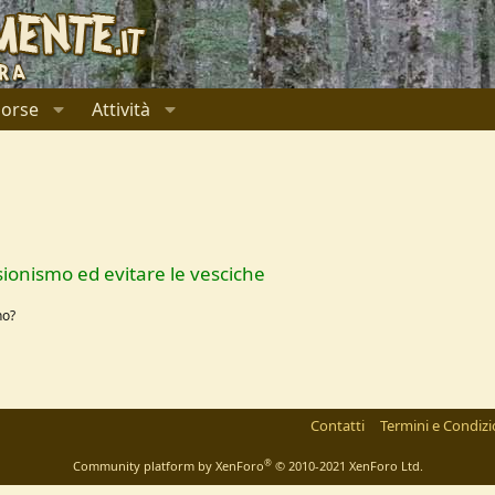
sorse
Attività
sionismo ed evitare le vesciche
no?
Contatti
Termini e Condizi
®
Community platform by XenForo
© 2010-2021 XenForo Ltd.