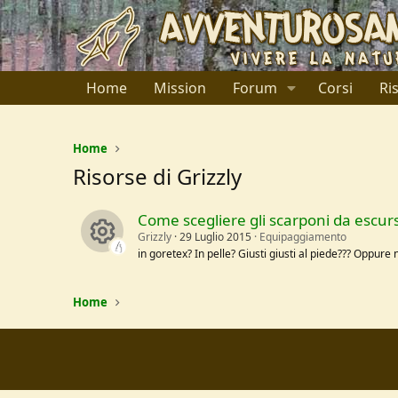
Home
Mission
Forum
Corsi
Ri
Home
Risorse di Grizzly
Come scegliere gli scarponi da escur
Grizzly
29 Luglio 2015
Equipaggiamento
in goretex? In pelle? Giusti giusti al piede??? Oppure 
R
Home
e
s
o