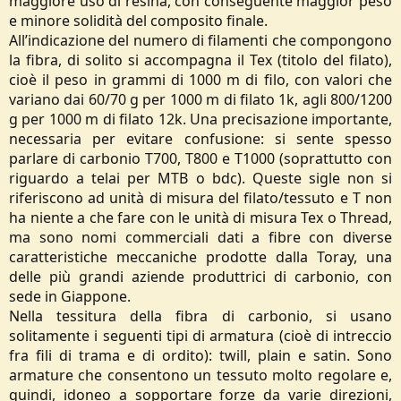
maggiore uso di resina, con conseguente maggior peso
e minore solidità del composito finale.
All’indicazione del numero di filamenti che compongono
la fibra, di solito si accompagna il Tex (titolo del filato),
cioè il peso in grammi di 1000 m di filo, con valori che
variano dai 60/70 g per 1000 m di filato 1k, agli 800/1200
g per 1000 m di filato 12k. Una precisazione importante,
necessaria per evitare confusione: si sente spesso
parlare di carbonio T700, T800 e T1000 (soprattutto con
riguardo a telai per MTB o bdc). Queste sigle non si
riferiscono ad unità di misura del filato/tessuto e T non
ha niente a che fare con le unità di misura Tex o Thread,
ma sono nomi commerciali dati a fibre con diverse
caratteristiche meccaniche prodotte dalla Toray, una
delle più grandi aziende produttrici di carbonio, con
sede in Giappone.
Nella tessitura della fibra di carbonio, si usano
solitamente i seguenti tipi di armatura (cioè di intreccio
fra fili di trama e di ordito): twill, plain e satin. Sono
armature che consentono un tessuto molto regolare e,
quindi, idoneo a sopportare forze da varie direzioni,