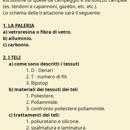
esclusione di quelle da campeggio e da utilizzo campale
(es. tendoni e capannoni, gazebo, etc. etc.).
Lo schema della trattazione sarà il seguente:
1. LA PALERIA
a) vetroresina o fibra di vetro.
b) alluminio.
c) carbonio.
2. I TELI
a) come sono descritti i tessuti
1. D - Denari​
2. T - numero di fili​
3. Ripstop​
b) materiali dei tessuti dei teli
1. Poliestere.​
2. Poliammide.​
3. confronto poliestere-poliammide.​
c) trattamenti dei teli:
1. poliuretano e silicone.​
2. spalmatura e laminatura.​