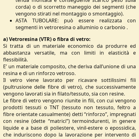
tenda montata e conseguente scarico peso sulla
corda) o di scorretto maneggio dei segmenti (che
vengono stirati nel montaggio o smontaggio).​
ASTA TUBOLARE: può essere realizzata con
segmenti in vetroresina o alluminio o carbonio .​
a) Vetroresina (VTR) o fibra di vetro:
Si tratta di un materiale economico da produrre ed
abbastanza versatile, ma con limiti in elasticità e
flessibilità.
E’ un materiale composito, che deriva dall’unione di una
resina e di un rinforzo vetroso.
Il vetro viene lavorato per ricavare sottilissimi fili
(pultrusione delle fibre di vetro), che successivamente
vengono lavorati sia in filato/tessuto, sia con resine.
Le fibre di vetro vengono riunite in fili, con cui vengono
prodotti tessuti o TNT (tessuto non tessuto, feltro a
fibre orientate casualmente) detti “rinforzo”, impregnati
con resine (dette “matrici”) termoindurenti, in genere
liquide e a base di poliestere, vinil-estere o epossidica,
che induriscono dopo la lavorazione per intervento di