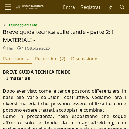
Entra
Registrati
Equipaggiamento
Breve guida tecnica sulle tende - parte 2: I
MATERIALI -
A
C
Herr
14 Ottobre 2020
u
r
Panoramica
t
e
Recensioni (2)
Discussione
o
a
r
t
BREVE GUIDA TECNICA TENDE
e
i
– I materiali –
o
n
d
Dopo aver visto come le tende possono differenziarsi in
a
base alle varie soluzioni costruttive, vediamo ora i
t
diversi materiali che possono essere utilizzati e come
e
possono essere trattati, accoppiati e combinati.
Come in precedenza, nella esposizione che segue
affronto solo le tende da montagna/trekking, con