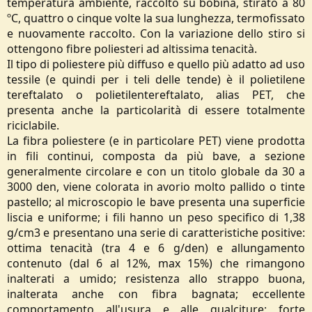
temperatura ambiente, raccolto su bobina, stirato a 80
ºC, quattro o cinque volte la sua lunghezza, termofissato
e nuovamente raccolto. Con la variazione dello stiro si
ottengono fibre poliesteri ad altissima tenacità.
Il tipo di poliestere più diffuso e quello più adatto ad uso
tessile (e quindi per i teli delle tende) è il polietilene
tereftalato o polietilentereftalato, alias PET, che
presenta anche la particolarità di essere totalmente
riciclabile.
La fibra poliestere (e in particolare PET) viene prodotta
in fili continui, composta da più bave, a sezione
generalmente circolare e con un titolo globale da 30 a
3000 den, viene colorata in avorio molto pallido o tinte
pastello; al microscopio le bave presenta una superficie
liscia e uniforme; i fili hanno un peso specifico di 1,38
g/cm3 e presentano una serie di caratteristiche positive:
ottima tenacità (tra 4 e 6 g/den) e allungamento
contenuto (dal 6 al 12%, max 15%) che rimangono
inalterati a umido; resistenza allo strappo buona,
inalterata anche con fibra bagnata; eccellente
comportamento all'usura e alle gualciture; forte