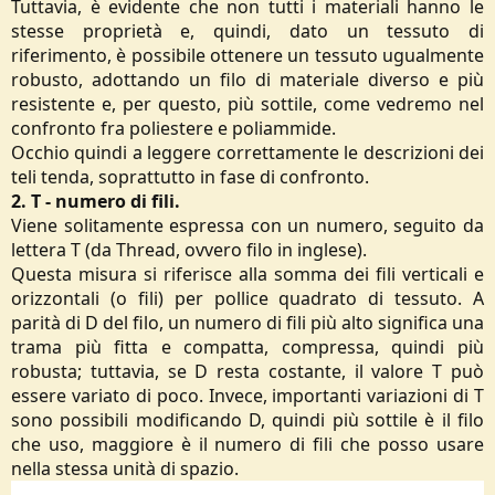
Tuttavia, è evidente che non tutti i materiali hanno le
stesse proprietà e, quindi, dato un tessuto di
riferimento, è possibile ottenere un tessuto ugualmente
robusto, adottando un filo di materiale diverso e più
resistente e, per questo, più sottile, come vedremo nel
confronto fra poliestere e poliammide.
Occhio quindi a leggere correttamente le descrizioni dei
teli tenda, soprattutto in fase di confronto.
2. T - numero di fili.
Viene solitamente espressa con un numero, seguito da
lettera T (da Thread, ovvero filo in inglese).
Questa misura si riferisce alla somma dei fili verticali e
orizzontali (o fili) per pollice quadrato di tessuto. A
parità di D del filo, un numero di fili più alto significa una
trama più fitta e compatta, compressa, quindi più
robusta; tuttavia, se D resta costante, il valore T può
essere variato di poco. Invece, importanti variazioni di T
sono possibili modificando D, quindi più sottile è il filo
che uso, maggiore è il numero di fili che posso usare
nella stessa unità di spazio.