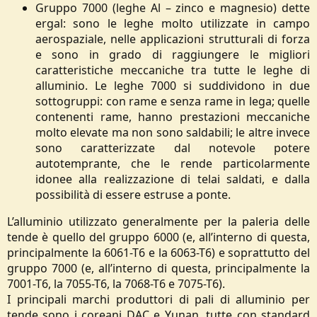
Gruppo 7000 (leghe Al – zinco e magnesio) dette
ergal: sono le leghe molto utilizzate in campo
aerospaziale, nelle applicazioni strutturali di forza
e sono in grado di raggiungere le migliori
caratteristiche meccaniche tra tutte le leghe di
alluminio. Le leghe 7000 si suddividono in due
sottogruppi: con rame e senza rame in lega; quelle
contenenti rame, hanno prestazioni meccaniche
molto elevate ma non sono saldabili; le altre invece
sono caratterizzate dal notevole potere
autotemprante, che le rende particolarmente
idonee alla realizzazione di telai saldati, e dalla
possibilità di essere estruse a ponte.​
L’alluminio utilizzato generalmente per la paleria delle
tende è quello del gruppo 6000 (e, all’interno di questa,
principalmente la 6061-T6 e la 6063-T6) e soprattutto del
gruppo 7000 (e, all’interno di questa, principalmente la
7001-T6, la 7055-T6, la 7068-T6 e 7075-T6).
I principali marchi produttori di pali di alluminio per
tende sono i coreani DAC e Yunan, tutte con standard