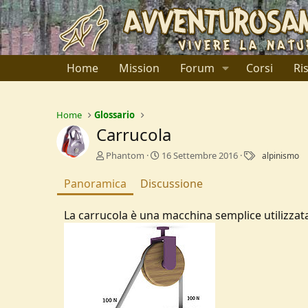
Home
Mission
Forum
Corsi
Ri
Home
Glossario
Carrucola
A
C
T
Phantom
16 Settembre 2016
alpinismo
u
r
a
t
e
g
Panoramica
Discussione
o
a
r
t
La carrucola è una macchina semplice utilizzata 
e
i
o
n
d
a
t
e