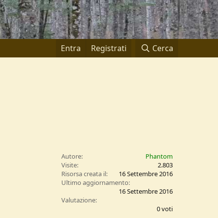
Entra
Registrati
Cerca
Autore
Phantom
Visite
2.803
Risorsa creata il
16 Settembre 2016
Ultimo aggiornamento
16 Settembre 2016
0
Valutazione
,
0 voti
0