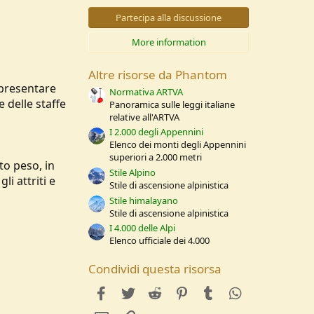
0
s
Partecipa alla discussione
t
e
More information
l
l
e
Altre risorse da Phantom
/
 presentare
a
Normativa ARTVA
 delle staffe
Panoramica sulle leggi italiane
relative all'ARTVA
I 2.000 degli Appennini
Elenco dei monti degli Appennini
superiori a 2.000 metri
to peso, in
Stile Alpino
i attriti e
Stile di ascensione alpinistica
Stile himalayano
Stile di ascensione alpinistica
I 4.000 delle Alpi
Elenco ufficiale dei 4.000
Condividi questa risorsa
facebook
Twitter
Reddit
Pinterest
Tumblr
WhatsApp