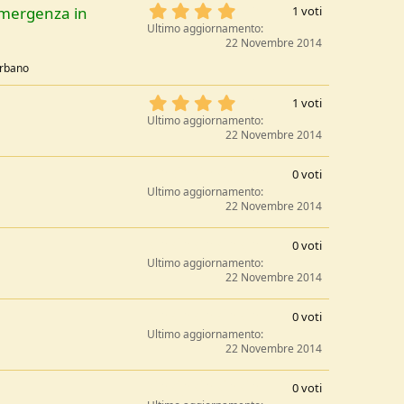
s
4
Emergenza in
e
1 voti
t
,
/
Ultimo aggiornamento
e
0
22 Novembre 2014
a
l
0
l
urbano
s
e
t
/
4
1 voti
e
a
,
Ultimo aggiornamento
l
0
22 Novembre 2014
l
0
e
s
/
0
0 voti
t
a
,
Ultimo aggiornamento
e
0
22 Novembre 2014
l
0
l
s
0
e
0 voti
t
,
/
Ultimo aggiornamento
e
0
22 Novembre 2014
a
l
0
l
s
0
e
0 voti
t
,
/
Ultimo aggiornamento
e
0
22 Novembre 2014
a
l
0
l
s
0
e
0 voti
t
,