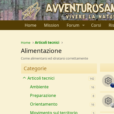
Home
Mission
Forum
Corsi
Ri
Home
Articoli tecnici
Alimentazione
Come alimentarsi ed idratarsi correttamente
Categorie
Articoli tecnici
142
Ambiente
16
R
Preparazione
8
e
Orientamento
16
Movimento sul territorio
3