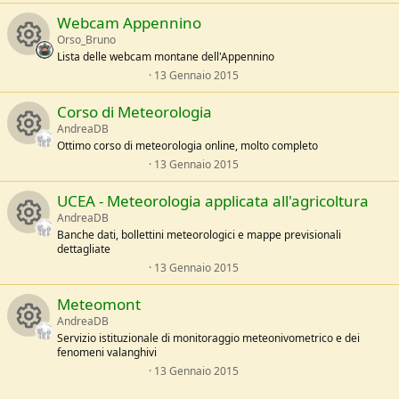
o
e
0
Webcam Appennino
/
0
e
u
a
s
Orso_Bruno
t
Lista delle webcam montane dell'Appennino
s
e
r
l
0
13 Gennaio 2015
R
l
,
o
e
c
0
Corso di Meteorologia
/
0
e
a
s
AndreaDB
u
e
t
Ottimo corso di meteorologia online, molto completo
s
e
l
0
13 Gennaio 2015
r
R
i
l
,
o
e
0
UCEA - Meteorologia applicata all'agricoltura
/
0
c
e
c
a
s
AndreaDB
u
t
Banche dati, bollettini meteorologici e mappe previsionali
e
s
e
o
dettagliate
l
r
R
l
0
13 Gennaio 2015
i
o
e
n
,
/
c
e
0
a
Meteomont
0
c
u
s
AndreaDB
e
s
t
Servizio istituzionale di monitoraggio meteonivometrico e dei
e
o
r
fenomeni valanghivi
l
R
i
o
l
0
13 Gennaio 2015
e
n
c
,
/
0