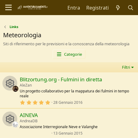
Entra
Registrati
Links
Meteorologia
Siti di riferimento per le previsioni e la conoscenza della meteorologia
Categorie
Filtri
Blitzortung.org - Fulmini in diretta
AleZan
Un progetto collaborativo per la mappatura dei fulmini in tempo
reale
R
5
28 Gennaio 2016
,
e
0
AINEVA
0
s
AndreaDB
s
t
Associazione Interregionale Neve e Valanghe
e
l
0
13 Gennaio 2015
R
l
,