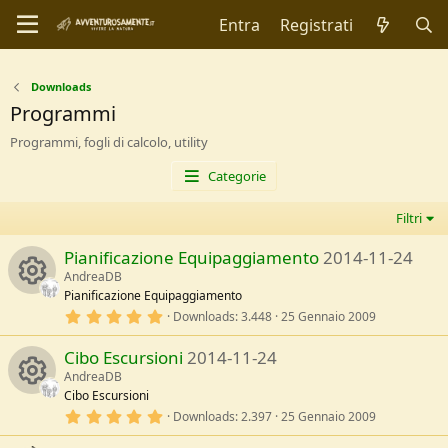
Entra
Registrati
Downloads
Programmi
Programmi, fogli di calcolo, utility
Categorie
Filtri
Pianificazione Equipaggiamento
2014-11-24
AndreaDB
Pianificazione Equipaggiamento
5
Downloads
3.448
25 Gennaio 2009
R
,
0
Cibo Escursioni
2014-11-24
0
e
s
AndreaDB
t
Cibo Escursioni
s
e
l
5
Downloads
2.397
25 Gennaio 2009
R
l
,
e
0