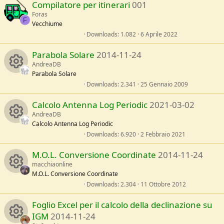
o
Compilatore per itinerari
001
/
0
e
a
s
Foras
u
t
F
Vecchiume
s
e
l
0
Downloads
1.082
6 Aprile 2022
r
l
,
o
e
0
Parabola Solare
2014-11-24
/
0
c
a
s
AndreaDB
u
t
Parabola Solare
e
e
l
0
Downloads
2.341
25 Gennaio 2009
r
R
l
,
i
e
0
Calcolo Antenna Log Periodic
2021-03-02
/
0
c
e
a
s
AndreaDB
c
t
Calcolo Antenna Log Periodic
e
s
e
l
0
Downloads
6.920
2 Febbraio 2021
o
R
l
,
i
o
e
0
M.O.L. Conversione Coordinate
2014-11-24
/
0
n
e
a
s
macchiaonline
c
u
t
M.O.L. Conversione Coordinate
s
e
l
0
Downloads
2.304
11 Ottobre 2012
o
r
R
l
,
o
e
0
Foglio Excel per il calcolo della declinazione su
/
0
n
c
e
a
s
IGM
2014-11-24
u
t