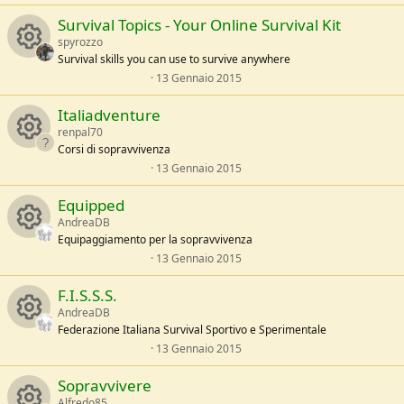
o
e
0
Survival Topics - Your Online Survival Kit
/
0
e
a
s
spyrozzo
u
t
Survival skills you can use to survive anywhere
s
e
l
0
13 Gennaio 2015
r
R
l
,
o
e
0
Italiadventure
/
0
c
e
a
s
renpal70
u
t
Corsi di sopravvivenza
e
s
e
l
0
13 Gennaio 2015
r
R
l
,
i
o
e
0
Equipped
/
0
c
e
a
s
AndreaDB
c
u
t
Equipaggiamento per la sopravvivenza
e
s
e
l
0
13 Gennaio 2015
o
r
R
l
,
i
o
e
0
F.I.S.S.S.
/
0
n
c
e
a
s
AndreaDB
c
u
t
Federazione Italiana Survival Sportivo e Sperimentale
e
s
e
l
0
13 Gennaio 2015
o
r
R
l
,
i
o
e
0
Sopravvivere
/
0
n
c
e
a
s
Alfredo85