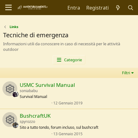
Entra
Registrati
Links
Tecniche di emergenza
Informazioni utili da conoscere in caso di necessità per le attività
outdoor
Categorie
Filtri
USMC Survival Manual
soniababu
Survival Manual
0
12 Gennaio 2019
R
,
0
BushcraftUK
0
e
s
spyrozzo
t
Sito a tutto tondo, forum incluso, sul bushcraft
s
e
l
0
13 Gennaio 2015
R
l
,