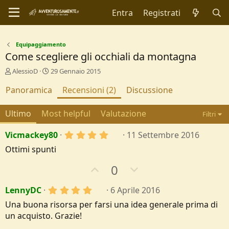
Entra
Registrati
Equipaggiamento
Come scegliere gli occhiali da montagna
A
C
AlessioD
29 Gennaio 2015
u
r
Panoramica
t
e
Recensioni (2)
Discussione
o
a
r
t
Ultimo
Most helpful
Valutazione
Filtri
e
i
o
4
Vicmackey80
11 Settembre 2016
n
,
d
Ottimi spunti
0
a
0
t
U
D
0
s
e
t
p
o
e
4
LennyDC
6 Aprile 2016
v
w
l
,
l
o
n
Una buona risorsa per farsi una idea generale prima di
0
e
0
t
v
un acquisto. Grazie!
/
s
a