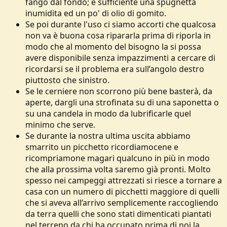
fango dal fondo; è sufficiente una spugnetta
inumidita ed un po' di olio di gomito.
Se poi durante l'uso ci siamo accorti che qualcosa
non va è buona cosa ripararla prima di riporla in
modo che al momento del bisogno la si possa
avere disponibile senza impazzimenti a cercare di
ricordarsi se il problema era sull’angolo destro
piuttosto che sinistro.
Se le cerniere non scorrono più bene basterà, da
aperte, dargli una strofinata su di una saponetta o
su una candela in modo da lubrificarle quel
minimo che serve.
Se durante la nostra ultima uscita abbiamo
smarrito un picchetto ricordiamocene e
ricompriamone magari qualcuno in più in modo
che alla prossima volta saremo già pronti. Molto
spesso nei campeggi attrezzati si riesce a tornare a
casa con un numero di picchetti maggiore di quelli
che si aveva all’arrivo semplicemente raccogliendo
da terra quelli che sono stati dimenticati piantati
nel terreno da chi ha occupato prima di noi la