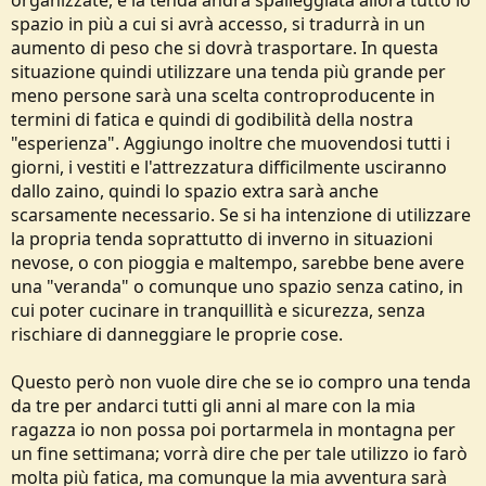
organizzate, e la tenda andrà spalleggiata allora tutto lo
spazio in più a cui si avrà accesso, si tradurrà in un
aumento di peso che si dovrà trasportare. In questa
situazione quindi utilizzare una tenda più grande per
meno persone sarà una scelta controproducente in
termini di fatica e quindi di godibilità della nostra
"esperienza". Aggiungo inoltre che muovendosi tutti i
giorni, i vestiti e l'attrezzatura difficilmente usciranno
dallo zaino, quindi lo spazio extra sarà anche
scarsamente necessario. Se si ha intenzione di utilizzare
la propria tenda soprattutto di inverno in situazioni
nevose, o con pioggia e maltempo, sarebbe bene avere
una "veranda" o comunque uno spazio senza catino, in
cui poter cucinare in tranquillità e sicurezza, senza
rischiare di danneggiare le proprie cose.
Questo però non vuole dire che se io compro una tenda
da tre per andarci tutti gli anni al mare con la mia
ragazza io non possa poi portarmela in montagna per
un fine settimana; vorrà dire che per tale utilizzo io farò
molta più fatica, ma comunque la mia avventura sarà