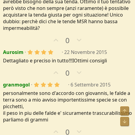
0
t
v
avrebbe bisogno della sua tenda. Ottimo il tuo tentativo
/
s
a
però visto che non sempre (anzi raramente) è possibile
e
o
t
acquistare la tenda giusta per ogni situazione! Unico
e
t
l
dubbio: perchè dici che le tende MSR hanno bassa
e
l
impermeabilità?
e
/
U
D
0
a
p
o
4
Aurosim
22 Novembre 2015
v
w
,
o
n
Dettagliato e preciso in tutto!!!IOttimi consigli
0
0
t
v
U
D
0
s
e
o
t
p
o
e
t
4
granmogol
6 Settembre 2015
v
w
l
e
,
l
o
n
personalmente sono d'accordo con giovannis, le falde a
0
e
0
t
v
terra sono a mio avviso importentissime specie se con
/
s
a
picchetti,
e
o
t
Alto
il peso in piu delle falde e' sicuramente trascurabilissimo
e
t
l
parliamo di grammi
e
Bass
l
e
U
D
0
/