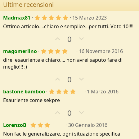
Ultime recensioni
5
Madmax81
15 Marzo 2023
,
Ottimo articolo....chiaro e semplice...per tutti. Voto 10!!!!
0
0
U
D
0
s
t
p
o
e
4
magomerlino
16 Novembre 2016
v
w
l
,
l
o
n
direi esauriente e chiaro.... non avrei saputo fare di
0
e
0
t
v
meglio!!! :)
/
s
a
e
o
t
U
D
0
e
t
p
o
l
e
l
4
bastone bamboo
1 Marzo 2016
v
w
e
,
o
n
Esauriente come sekpre
/
0
a
0
t
v
U
D
0
s
e
o
t
p
o
e
t
3
LorenzoB
30 Gennaio 2016
v
w
l
e
,
l
o
n
Non facile generalizzare, ogni situazione specifica
0
e