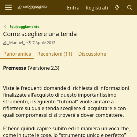
Entra
Registrati
Equipaggiamento
Come scegliere una tenda
A
C
_Manuel_
7 Aprile 2015
u
r
Panoramica
t
e
Recensioni (11)
Discussione
o
a
r
t
Premessa
(Versione 2.3)
e
i
o
n
d
Viste le frequenti domande di richiesta di informazioni
a
finalizzate all'acquisto di questo importantissimo
t
strumento, il seguente "tutorial" vuole aiutare a
e
riflettere su quale tenda scegliere di acquistare e con
quali compromessi ci si troverà a dover combattere.
E’ bene quindi capire subito ed in maniera univoca che,
come in tutte le cose, lo “strumento unico e perfetto”