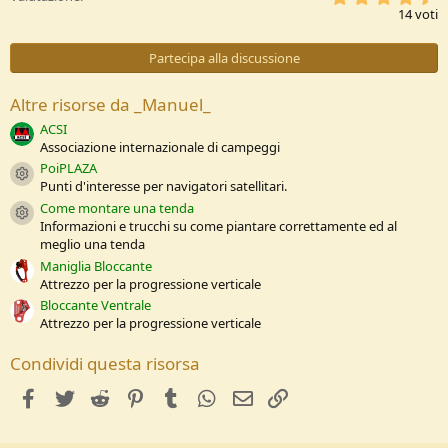
s
,
14 voti
:
5
7
s
Partecipa alla discussione
t
e
l
Altre risorse da _Manuel_
l
e
ACSI
/
Associazione internazionale di campeggi
a
PoiPLAZA
Resource icon
Punti d'interesse per navigatori satellitari.
Come montare una tenda
Resource icon
Informazioni e trucchi su come piantare correttamente ed al
meglio una tenda
Maniglia Bloccante
Attrezzo per la progressione verticale
Bloccante Ventrale
Attrezzo per la progressione verticale
Condividi questa risorsa
facebook
Twitter
Reddit
Pinterest
Tumblr
WhatsApp
e-mail
Link