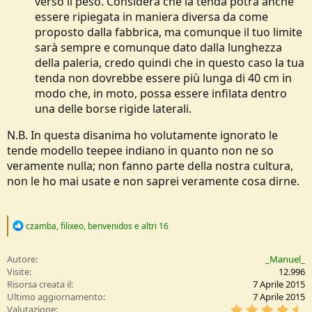
verso il peso. Considera che la tenda potrà anche
essere ripiegata in maniera diversa da come
proposto dalla fabbrica, ma comunque il tuo limite
sarà sempre e comunque dato dalla lunghezza
della paleria, credo quindi che in questo caso la tua
tenda non dovrebbe essere più lunga di 40 cm in
modo che, in moto, possa essere infilata dentro
una delle borse rigide laterali.
N.B. In questa disanima ho volutamente ignorato le
tende modello teepee indiano in quanto non ne so
veramente nulla; non fanno parte della nostra cultura,
non le ho mai usate e non saprei veramente cosa dirne.
R
czamba
,
filixeo
,
benvenidos
e altri 16
e
a
c
Autore
_Manuel_
t
Visite
12.996
i
Risorsa creata il
7 Aprile 2015
o
Ultimo aggiornamento
7 Aprile 2015
n
4
Valutazione