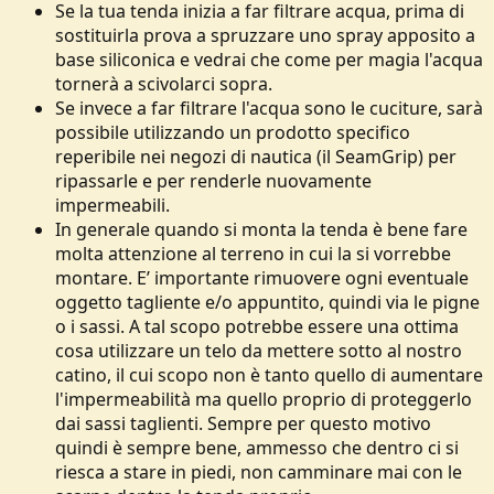
Se la tua tenda inizia a far filtrare acqua, prima di
sostituirla prova a spruzzare uno spray apposito a
base siliconica e vedrai che come per magia l'acqua
tornerà a scivolarci sopra.
Se invece a far filtrare l'acqua sono le cuciture, sarà
possibile utilizzando un prodotto specifico
reperibile nei negozi di nautica (il SeamGrip) per
ripassarle e per renderle nuovamente
impermeabili.
In generale quando si monta la tenda è bene fare
molta attenzione al terreno in cui la si vorrebbe
montare. E’ importante rimuovere ogni eventuale
oggetto tagliente e/o appuntito, quindi via le pigne
o i sassi. A tal scopo potrebbe essere una ottima
cosa utilizzare un telo da mettere sotto al nostro
catino, il cui scopo non è tanto quello di aumentare
l'impermeabilità ma quello proprio di proteggerlo
dai sassi taglienti. Sempre per questo motivo
quindi è sempre bene, ammesso che dentro ci si
riesca a stare in piedi, non camminare mai con le