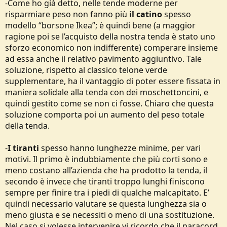
-Come ho già detto, nelle tende moderne per
risparmiare peso non fanno più
il catino
spesso
modello “borsone Ikea”; è quindi bene (a maggior
ragione poi se l’acquisto della nostra tenda è stato uno
sforzo economico non indifferente) comperare insieme
ad essa anche il relativo pavimento aggiuntivo. Tale
soluzione, rispetto al classico telone verde
supplementare, ha il vantaggio di poter essere fissata in
maniera solidale alla tenda con dei moschettoncini, e
quindi gestito come se non ci fosse. Chiaro che questa
soluzione comporta poi un aumento del peso totale
della tenda.
-
I tiranti
spesso hanno lunghezze minime, per vari
motivi. Il primo è indubbiamente che più corti sono e
meno costano all’azienda che ha prodotto la tenda, il
secondo è invece che tiranti troppo lunghi finiscono
sempre per finire tra i piedi di qualche malcapitato. E’
quindi necessario valutare se questa lunghezza sia o
meno giusta e se necessiti o meno di una sostituzione.
Nel caso si volesse intervenire vi ricordo che il paracord