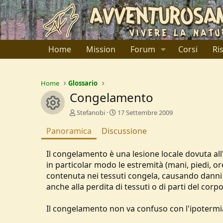
Home
Mission
Forum
Corsi
Ri
Home
Glossario
Congelamento
Resource icon
A
C
Stefanobi
17 Settembre 2009
u
r
Panoramica
t
Discussione
e
o
a
r
t
Il congelamento è una lesione locale dovuta all'
e
i
in particolar modo le estremità (mani, piedi, o
o
contenuta nei tessuti congela, causando danni a
n
d
anche alla perdita di tessuti o di parti del corpo
a
t
Il congelamento non va confuso con l'ipotermi
e