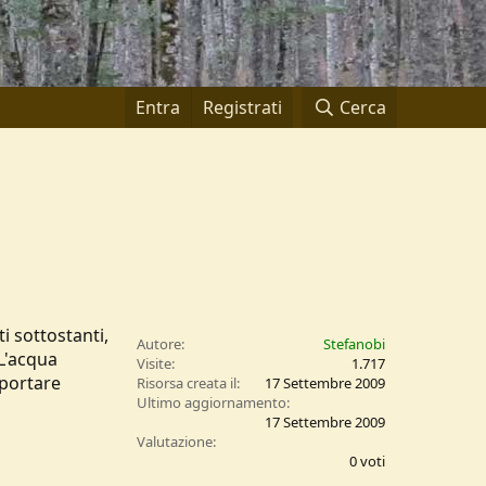
Entra
Registrati
Cerca
i sottostanti,
Autore
Stefanobi
 L'acqua
Visite
1.717
 portare
Risorsa creata il
17 Settembre 2009
Ultimo aggiornamento
17 Settembre 2009
0
Valutazione
,
0 voti
0