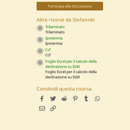
0
s
Partecipa alla discussione
t
e
l
Altre risorse da Stefanobi
l
e
Trilaminato
Resource icon
/
Trilaminato
a
Ipotermia
Resource icon
Ipotermia
Ccf
Resource icon
Ccf
Foglio Excel per il calcolo della
Resource icon
declinazione su IGM
Foglio Excel per il calcolo della
declinazione su IGM
Condividi questa risorsa
facebook
Twitter
Reddit
Pinterest
Tumblr
WhatsApp
e-mail
Link