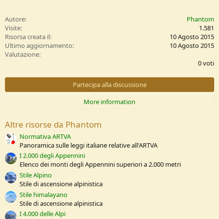
Autore
Phantom
Visite
1.581
Risorsa creata il
10 Agosto 2015
Ultimo aggiornamento
10 Agosto 2015
0
Valutazione
,
0 voti
0
0
s
Partecipa alla discussione
t
e
More information
l
l
e
Altre risorse da Phantom
/
a
Normativa ARTVA
Panoramica sulle leggi italiane relative all'ARTVA
I 2.000 degli Appennini
Elenco dei monti degli Appennini superiori a 2.000 metri
Stile Alpino
Stile di ascensione alpinistica
Stile himalayano
Stile di ascensione alpinistica
I 4.000 delle Alpi