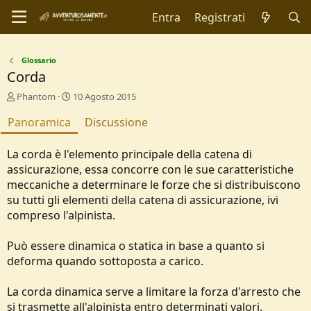
Entra
Registrati
Glossario
Corda
A
C
Phantom
10 Agosto 2015
u
r
Panoramica
t
e
Discussione
o
a
r
t
La corda è l'elemento principale della catena di
e
i
assicurazione, essa concorre con le sue caratteristiche
o
meccaniche a determinare le forze che si distribuiscono
n
d
su tutti gli elementi della catena di assicurazione, ivi
a
compreso l'alpinista.
t
e
Può essere dinamica o statica in base a quanto si
deforma quando sottoposta a carico.
La corda dinamica serve a limitare la forza d'arresto che
si trasmette all'alpinista entro determinati valori.