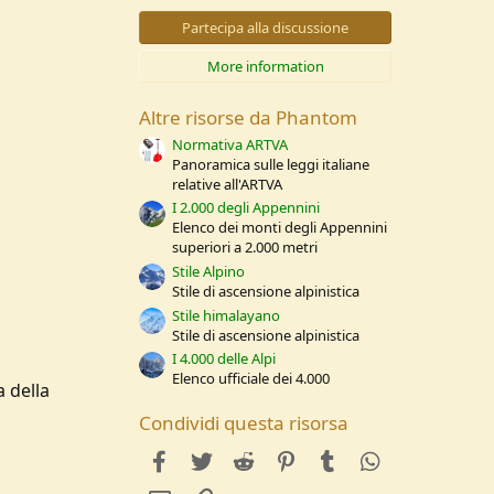
0
s
Partecipa alla discussione
t
e
More information
l
l
e
Altre risorse da Phantom
/
a
Normativa ARTVA
Panoramica sulle leggi italiane
relative all'ARTVA
I 2.000 degli Appennini
Elenco dei monti degli Appennini
superiori a 2.000 metri
Stile Alpino
Stile di ascensione alpinistica
Stile himalayano
Stile di ascensione alpinistica
I 4.000 delle Alpi
Elenco ufficiale dei 4.000
 della
Condividi questa risorsa
facebook
Twitter
Reddit
Pinterest
Tumblr
WhatsApp