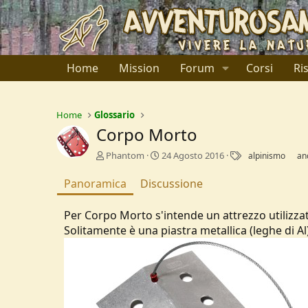
Home
Mission
Forum
Corsi
Ri
Home
Glossario
Corpo Morto
A
C
T
Phantom
24 Agosto 2016
alpinismo
an
u
r
a
t
e
g
Panoramica
Discussione
o
a
r
t
Per Corpo Morto s'intende un attrezzo utilizza
e
i
Solitamente è una piastra metallica (leghe di Al
o
n
d
a
t
e