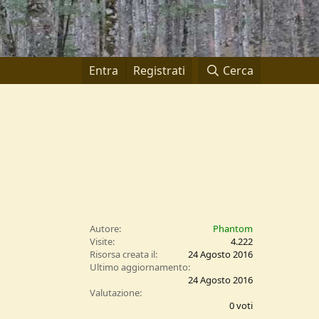
Entra
Registrati
Cerca
Autore
Phantom
Visite
4.222
Risorsa creata il
24 Agosto 2016
Ultimo aggiornamento
24 Agosto 2016
0
Valutazione
,
0 voti
0