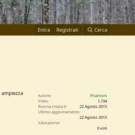
Entra
Registrati
Cerca
di ampiezza
Autore
Phantom
Visite
1.734
Risorsa creata il
22 Agosto 2015
Ultimo aggiornamento
22 Agosto 2015
0
Valutazione
,
0 voti
0