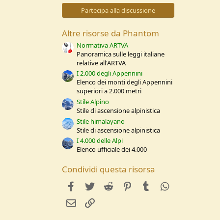
0
s
Partecipa alla discussione
t
e
l
Altre risorse da Phantom
l
e
Normativa ARTVA
/
Panoramica sulle leggi italiane
a
relative all'ARTVA
I 2.000 degli Appennini
Elenco dei monti degli Appennini
superiori a 2.000 metri
Stile Alpino
Stile di ascensione alpinistica
Stile himalayano
Stile di ascensione alpinistica
I 4.000 delle Alpi
Elenco ufficiale dei 4.000
Condividi questa risorsa
facebook
Twitter
Reddit
Pinterest
Tumblr
WhatsApp
e-mail
Link