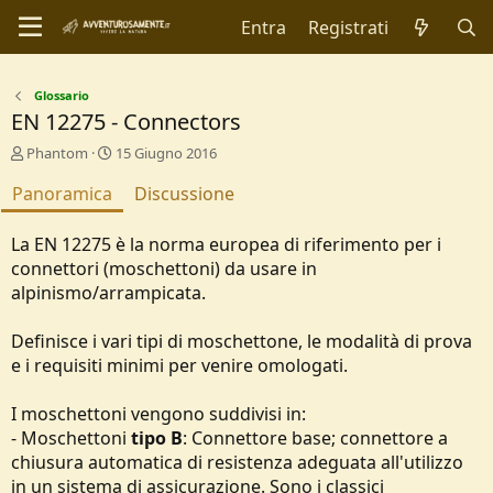
Entra
Registrati
Glossario
EN 12275 - Connectors
A
C
Phantom
15 Giugno 2016
u
r
Panoramica
t
e
Discussione
o
a
r
t
La EN 12275 è la norma europea di riferimento per i
e
i
connettori (moschettoni) da usare in
o
alpinismo/arrampicata.
n
d
a
Definisce i vari tipi di moschettone, le modalità di prova
t
e i requisiti minimi per venire omologati.
e
I moschettoni vengono suddivisi in:
- Moschettoni
tipo B
: Connettore base; connettore a
chiusura automatica di resistenza adeguata all'utilizzo
in un sistema di assicurazione. Sono i classici