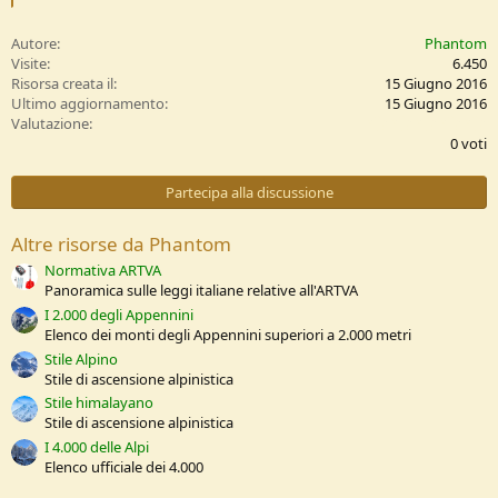
e
a
c
Autore
Phantom
t
Visite
6.450
i
Risorsa creata il
15 Giugno 2016
o
Ultimo aggiornamento
15 Giugno 2016
n
0
Valutazione
s
,
0 voti
:
0
0
s
Partecipa alla discussione
t
e
l
Altre risorse da Phantom
l
e
Normativa ARTVA
/
Panoramica sulle leggi italiane relative all'ARTVA
a
I 2.000 degli Appennini
Elenco dei monti degli Appennini superiori a 2.000 metri
Stile Alpino
Stile di ascensione alpinistica
Stile himalayano
Stile di ascensione alpinistica
I 4.000 delle Alpi
Elenco ufficiale dei 4.000