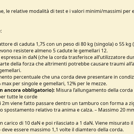
he, le relative modalità di test e i valori minimi/massimi per 
:
ttore di caduta 1,75 con un peso di 80 kg (singola) o 55 kg
evono resistere almeno 5 cadute le gemellari 12.
espressa in daN (che la corda trasferisce all’utilizzatore d
rte della forza che altrimenti potrebbe causare traumi all’al
gemellari.
ento percentuale che una corda deve presentare in condizi
 max per singole e gemellari, 12% per le mezze.
 ancora obbligatorio):
Misura l’allungamento della corda
r tutte le corde
i 2m viene fatto passare dentro un tamburo con forma a zi
 lo spostamento relativo tra anima e calza. – Massimo 20 mm
carico di 10 daN e poi rilasciato a 1 daN. Viene misurato i
o deve essere massimo 1,1 volte il diamtero della corda.