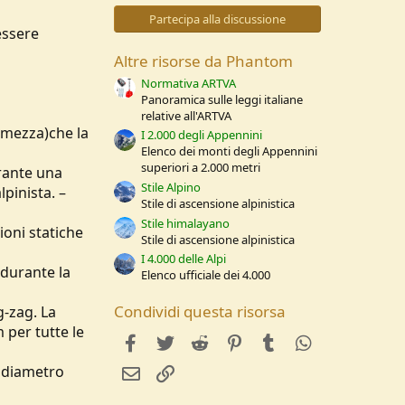
0
s
Partecipa alla discussione
t
essere
e
l
Altre risorse da Phantom
l
e
Normativa ARTVA
/
Panoramica sulle leggi italiane
a
relative all'ARTVA
 (mezza)che la
I 2.000 degli Appennini
Elenco dei monti degli Appennini
superiori a 2.000 metri
urante una
Stile Alpino
pinista. –
Stile di ascensione alpinistica
Stile himalayano
oni statiche
Stile di ascensione alpinistica
I 4.000 delle Alpi
 durante la
Elenco ufficiale dei 4.000
Condividi questa risorsa
g-zag. La
 per tutte le
facebook
Twitter
Reddit
Pinterest
Tumblr
WhatsApp
l diametro
e-mail
Link