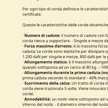
Per ogni tipo di corda definisce le caratteristic
certificate.
Queste le caratteristiche delle corde dinamiche
·
Numero di cadute:
il numero di cadute con fa
corda riesce a sopportare. - Singole e mezze d
·
Forza massima d’arresto:
è la massima forza 
caduta; Le corde sono elastiche per dissipare pa
1.200 daN per singole e mezze, 800 daN per le 
·
Allungamento statico:
è il massimo allungam
quando sottoposta ad un carico di 80 kg. – 10%
·
Allungamento durante la prima caduta (non
prima caduta secondo lo standard – 40% max pe
·
Scorrimento della calza:
Un tratto di corda d
corda viene trazionata 5 volte. Viene misurato
corde.
·
Annodabilità:
un nodo viene sottoposto ad un 
interno del nodo. - il diametro interno del nod