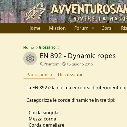
Home
Mission
Forum
Corsi
Ri
Home
Glossario
EN 892 - Dynamic ropes
Resource icon
A
C
Phantom
15 Giugno 2016
u
r
Panoramica
t
Discussione
e
o
a
r
t
La EN 892 è la norma europea di riferimento p
e
i
o
Categorizza le corde dinamiche in tre tipi:
n
d
a
· Corda singola
t
· Mezza corda
e
· Corda gemellare