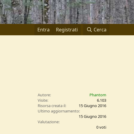
Entra
Registrati
Cerca
Autore
Phantom
Visite
6.103
Risorsa creata il
15 Giugno 2016
Ultimo aggiornamento
15 Giugno 2016
0
Valutazione
,
0 voti
0