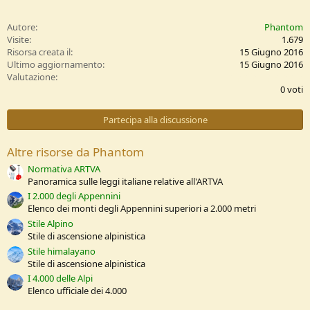
Autore
Phantom
Visite
1.679
Risorsa creata il
15 Giugno 2016
Ultimo aggiornamento
15 Giugno 2016
0
Valutazione
,
0 voti
0
0
s
Partecipa alla discussione
t
e
l
Altre risorse da Phantom
l
e
Normativa ARTVA
/
Panoramica sulle leggi italiane relative all'ARTVA
a
I 2.000 degli Appennini
Elenco dei monti degli Appennini superiori a 2.000 metri
Stile Alpino
Stile di ascensione alpinistica
Stile himalayano
Stile di ascensione alpinistica
I 4.000 delle Alpi
Elenco ufficiale dei 4.000