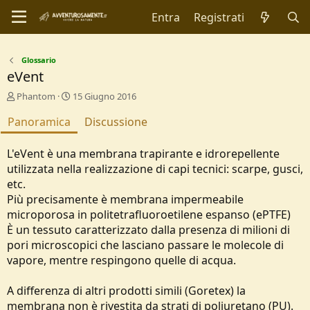
Entra
Registrati
Glossario
eVent
A
C
Phantom
15 Giugno 2016
u
r
Panoramica
t
e
Discussione
o
a
r
t
L'eVent è una membrana trapirante e idrorepellente
e
i
utilizzata nella realizzazione di capi tecnici: scarpe, gusci,
o
etc.
n
d
Più precisamente è membrana impermeabile
a
microporosa in politetrafluoroetilene espanso (ePTFE)
t
È un tessuto caratterizzato dalla presenza di milioni di
e
pori microscopici che lasciano passare le molecole di
vapore, mentre respingono quelle di acqua.
A differenza di altri prodotti simili (Goretex) la
membrana non è rivestita da strati di poliuretano (PU).