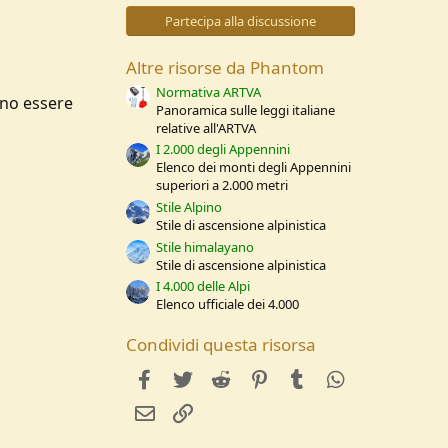
0
s
Partecipa alla discussione
t
e
l
Altre risorse da Phantom
l
e
Normativa ARTVA
ono essere
/
Panoramica sulle leggi italiane
a
relative all'ARTVA
I 2.000 degli Appennini
Elenco dei monti degli Appennini
superiori a 2.000 metri
Stile Alpino
Stile di ascensione alpinistica
Stile himalayano
Stile di ascensione alpinistica
I 4.000 delle Alpi
Elenco ufficiale dei 4.000
Condividi questa risorsa
facebook
Twitter
Reddit
Pinterest
Tumblr
WhatsApp
e-mail
Link