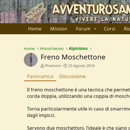
Home
Mission
Forum
Corsi
Ri
Home
Articoli tecnici
Alpinismo
Freno Moschettone
A
C
Phantom
25 Agosto 2016
u
r
Panoramica
t
Discussione
e
o
a
r
t
Il freno moschettone è una tecnica che permett
e
i
corda doppia, utilizzando una coppia di moschet
o
n
d
Torna particolarmente utile in caso di smarrim
a
dagli impicci.
t
e
Servono due moschettoni, l’ideale è che siano 