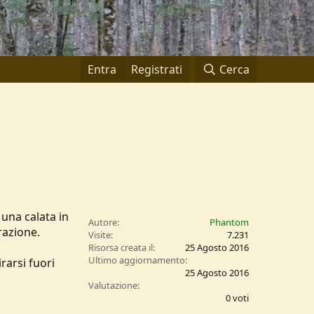
Entra
Registrati
Cerca
una calata in
Autore
Phantom
razione.
Visite
7.231
Risorsa creata il
25 Agosto 2016
Ultimo aggiornamento
rarsi fuori
25 Agosto 2016
0
Valutazione
,
0 voti
0