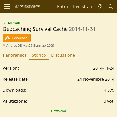
Entra
Registrati
Manuali
Geocaching Survival Cache
2014-11-24
Download
A
C
AndreaDB
25 Gennaio 2009
u
r
Panoramica
t
e
Storico
Discussione
o
a
r
t
2014-11-24
e
i
o
n
24 Novembre 2014
d
a
4.579
t
e
0
0 voti
,
0
Download
0