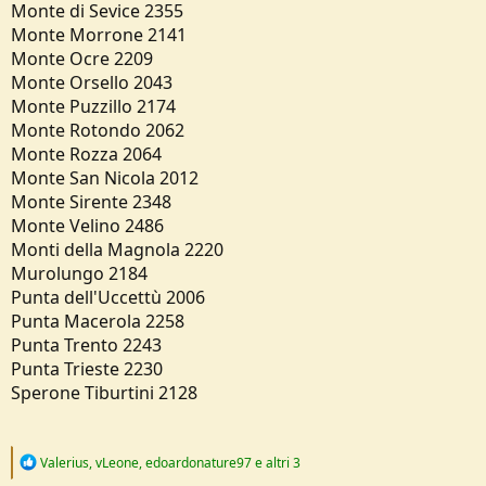
Monte di Sevice 2355
Monte Morrone 2141
Monte Ocre 2209
Monte Orsello 2043
Monte Puzzillo 2174
Monte Rotondo 2062
Monte Rozza 2064
Monte San Nicola 2012
Monte Sirente 2348
Monte Velino 2486
Monti della Magnola 2220
Murolungo 2184
Punta dell'Uccettù 2006
Punta Macerola 2258
Punta Trento 2243
Punta Trieste 2230
Sperone Tiburtini 2128
R
Valerius
,
vLeone
,
edoardonature97
e altri 3
e