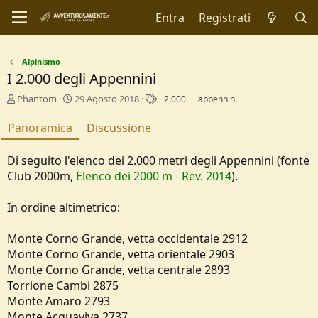
Entra
Registrati
Alpinismo
I 2.000 degli Appennini
A
C
T
Phantom
29 Agosto 2018
2.000
appennini
u
r
a
t
e
g
Panoramica
Discussione
o
a
r
t
Di seguito l'elenco dei 2.000 metri degli Appennini (fonte
e
i
Club 2000m,
o
Elenco dei 2000 m - Rev. 2014
).
n
d
In ordine altimetrico:
a
t
Monte Corno Grande, vetta occidentale 2912
e
Monte Corno Grande, vetta orientale 2903
Monte Corno Grande, vetta centrale 2893
Torrione Cambi 2875
Monte Amaro 2793
Monte Acquaviva 2737