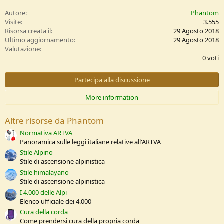
a
c
Autore
Phantom
t
Visite
3.555
i
Risorsa creata il
29 Agosto 2018
o
Ultimo aggiornamento
29 Agosto 2018
n
0
Valutazione
s
,
0 voti
:
0
0
s
Partecipa alla discussione
t
e
More information
l
l
e
Altre risorse da Phantom
/
a
Normativa ARTVA
Panoramica sulle leggi italiane relative all'ARTVA
Stile Alpino
Stile di ascensione alpinistica
Stile himalayano
Stile di ascensione alpinistica
I 4.000 delle Alpi
Elenco ufficiale dei 4.000
Cura della corda
Come prendersi cura della propria corda