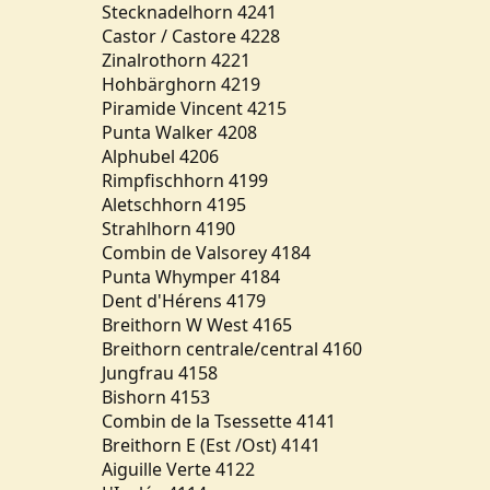
Stecknadelhorn 4241
Castor / Castore 4228
Zinalrothorn 4221
Hohbärghorn 4219
Piramide Vincent 4215
Punta Walker 4208
Alphubel 4206
Rimpfischhorn 4199
Aletschhorn 4195
Strahlhorn 4190
Combin de Valsorey 4184
Punta Whymper 4184
Dent d'Hérens 4179
Breithorn W West 4165
Breithorn centrale/central 4160
Jungfrau 4158
Bishorn 4153
Combin de la Tsessette 4141
Breithorn E (Est /Ost) 4141
Aiguille Verte 4122