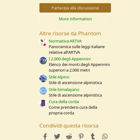
0
s
Partecipa alla discussione
t
e
More information
l
l
e
Altre risorse da Phantom
/
a
Normativa ARTVA
Panoramica sulle leggi italiane
relative all'ARTVA
I 2.000 degli Appennini
Elenco dei monti degli Appennini
superiori a 2.000 metri
Stile Alpino
Stile di ascensione alpinistica
Stile himalayano
Stile di ascensione alpinistica
Cura della corda
Come prendersi cura della
propria corda
Condividi questa risorsa
facebook
Twitter
Reddit
Pinterest
Tumblr
WhatsApp