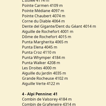
L'Isolée 4114 m
Pointe Carmen 4109 m
Pointe Médiane 4097 m
Pointe Chaubert 4074 m
Corne du Diable 4064 m
Dente del Gigante/Dent du Géant 4014 m
Aiguille de Rochefort 4001 m
Dôme de Rochefort 4015 m
Punta Margherita 4065 m
Punta Elena 4045 m
Punta Croz 4110 m
Punta Whymper 4184 m
Punta Walker 4208 m
Les Droites 4000 m
Aiguille du Jardin 4035 m
Grande Rocheuse 4102 m
Aiguille Verte 4122 m
4 -
Alpi Pennine: 41
Combin de Valsorey 4184 m
Combin de Grafeneire 4314 m