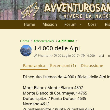
Home
Mission
Forum
Corsi
Ri
Home
Articoli tecnici
Alpinismo
I 4.000 delle Alpi
A
C
T
Phantom
20 Luglio 2017
4.000
alpi
u
u
r
a
t
e
g
Panoramica
Recensioni (1)
Discussione
o
a
r
t
Di seguito l'elenco dei 4.000 ufficiali delle Alpi i
e
i
o
n
Mont Blanc / Monte Bianco 4807
d
Monte Bianco di Courmayeur 4765
a
Dufourspitze / Punta Dufour 4635
t
Nordend 4612
e
Zumsteinspitze / Punta Zumstein 4563