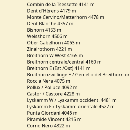
Combin de la Tsessette 4141 m
Dent d'Hérens 4179 m
Monte Cervino/Matterhorn 4478 m
Dent Blanche 4357 m
Bishorn 4153 m
Weisshorn 4506 m
Ober Gabelhorn 4063 m
Zinalrothorn 4221 m
Breithorn W West 4165 m
Breithorn centrale/central 4160 m
Breithorn E (Est /Ost) 4141 m
Breithornzwillinge E / Gemello del Breithorn o
Roccia Nera 4075 m
Pollux / Polluce 4092 m
Castor / Castore 4228 m
Lyskamm W / Lyskamm occident. 4481 m
Lyskamm E / Lyskamm orientale 4527 m
Punta Giordani 4046 m
Piramide Vincent 4215 m
Corno Nero 4322 m