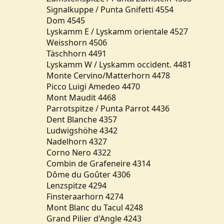
Signalkuppe / Punta Gnifetti 4554
Dom 4545
Lyskamm E / Lyskamm orientale 4527
Weisshorn 4506
Täschhorn 4491
Lyskamm W / Lyskamm occident. 4481
Monte Cervino/Matterhorn 4478
Picco Luigi Amedeo 4470
Mont Maudit 4468
Parrotspitze / Punta Parrot 4436
Dent Blanche 4357
Ludwigshöhe 4342
Nadelhorn 4327
Corno Nero 4322
Combin de Grafeneire 4314
Dôme du Goûter 4306
Lenzspitze 4294
Finsteraarhorn 4274
Mont Blanc du Tacul 4248
Grand Pilier d'Angle 4243