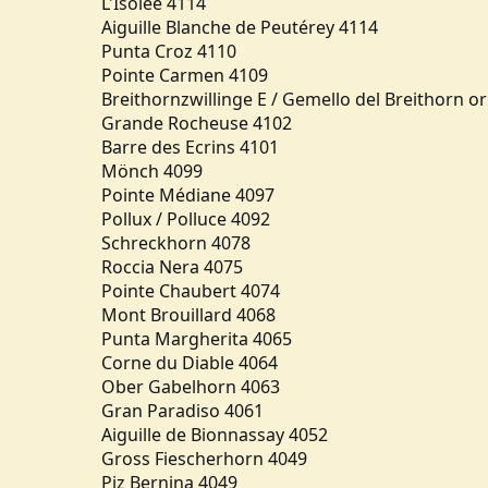
L'Isolée 4114
Aiguille Blanche de Peutérey 4114
Punta Croz 4110
Pointe Carmen 4109
Breithornzwillinge E / Gemello del Breithorn or
Grande Rocheuse 4102
Barre des Ecrins 4101
Mönch 4099
Pointe Médiane 4097
Pollux / Polluce 4092
Schreckhorn 4078
Roccia Nera 4075
Pointe Chaubert 4074
Mont Brouillard 4068
Punta Margherita 4065
Corne du Diable 4064
Ober Gabelhorn 4063
Gran Paradiso 4061
Aiguille de Bionnassay 4052
Gross Fiescherhorn 4049
Piz Bernina 4049