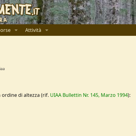
sorse
Attività
iaa
n ordine di altezza (rif.
UIAA Bullettin Nr. 145, Marzo 1994
):