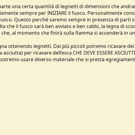
rte una certa quantità di legnetti di dimensioni che andra
Ovviamente sempre per INIZIARE il fuoco. Personalmente con
 il fuoco. Questo perché saremo sempre in presenza di parti
lta che il fuoco sarà ben avviato e ben caldo, la legna di sco
sì che, al momento che finirà sulla fiamma si accenderà in un
 ottenendo legnetti. Dai più piccoli potremo ricavare dei 
rna asciutta) per ricavare dell’esca CHE DEVE ESSERE ASCIUT
a potremo usare diverso materiale che si presta egregiament