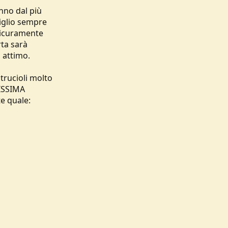
nno dal più
siglio sempre
 sicuramente
rta sarà
 attimo.
trucioli molto
TISSIMA
e quale: