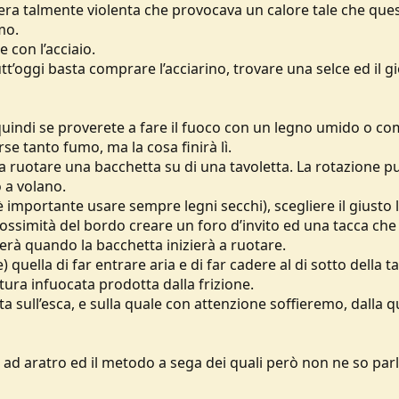
e era talmente violenta che provocava un calore tale che ques
mo.
e con l’acciaio.
tt’oggi basta comprare l’acciarino, trovare una selce ed il gi
 quindi se proverete a fare il fuoco con un legno umido o 
se tanto fumo, ma la cosa finirà lì.
 fa ruotare una bacchetta su di una tavoletta. La rotazione 
 a volano.
è importante usare sempre legni secchi), scegliere il giusto 
prossimità del bordo creare un foro d’invito ed una tacca che
eerà quando la bacchetta inizierà a ruotare.
quella di far entrare aria e di far cadere al di sotto della t
tura infuocata prodotta dalla frizione.
sull’esca, e sulla quale con attenzione soffieremo, dalla q
 ad aratro ed il metodo a sega dei quali però non ne so par