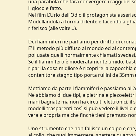
una parabola che farà convergere i raggi del so
il gioco è fatto.
Nel film L’Urlo dell’Odio il protagonista asseri
Modellandola a forma di lente e facendola ghiac
riferisco (alle volte…).
Dei fiammiferi ne parliamo per diritto di cron
E’ il metodo più diffuso al mondo ed al contem
poi usate quelli normalmente chiamati svedesi,
Se il fiammifero è moderatamente umido, baster
ripari la cosa migliore è ricoprire la capocchia
contenitore stagno tipo porta rullini da 35mm (
Mettiamo da parte i fiammiferi e passiamo all’
Ne abbiamo di due tipi, a pietrina e piezoelettr
mani bagnate ma non ha circuiti elettronici, il
modelli trasparenti così si può vedere il livell
vera e propria ma che finché tieni premuto n
Uno strumento che non fallisce un colpo e che,
al collo, che puoi immergere, sbattere quanto v