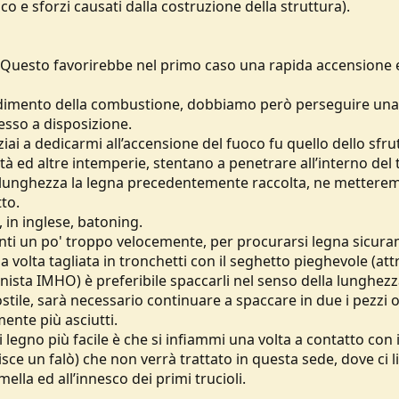
co e sforzi causati dalla costruzione della struttura).
a. Questo favorirebbe nel primo caso una rapida accensione
ndimento della combustione, dobbiamo però perseguire una
esso a disposizione.
ai a dedicarmi all’accensione del fuoco fu quello dello sfrut
dità ed altre intemperie, stentano a penetrare all’interno del
a lunghezza la legna precedentemente raccolta, ne mettere
tto.
 in inglese, batoning.
anti un po' troppo velocemente, per procurarsi legna sicur
na volta tagliata in tronchetti con il seghetto pieghevole (at
ista IMHO) è preferibile spaccarli nel senso della lunghezz
tile, sarà necessario continuare a spaccare in due i pezzi ot
ente più asciutti.
i legno più facile è che si infiammi una volta a contatto con 
e un falò) che non verrà trattato in questa sede, dove ci 
lla ed all’innesco dei primi trucioli.