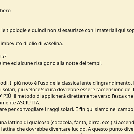
chero
 tipologie e quindi non si esaurisce con i materiali qui sop
mbevuto di olio di vaselina.
la?
sime ed alcune risalgono alla notte dei tempi.
di. Il più noto è l’uso della classica lente d’ingrandimento.
i solari, più veloce/sicura dovrebbe essere l’accensione del 
IÙ, il metodo di applicherà direttamente verso l’esca che
samente ASCIUTTA.
re per convogliare i raggi solari. E fin qui siamo nel campo
a lattina di qualcosa (cocacola, fanta, birra, ecc.) si accend
lla lattina che dovrebbe diventare lucido. A questo punto di