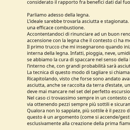
considerato il rapporto fra benefici dati dal fuo
Parliamo adesso della legna.
L’ideale sarebbe trovarla asciutta e stagionat
una efficace combustione.
Accontentandoci di rinunciare ad un buon re
accensione con la legna che il contesto ci ha m
Il primo trucco che mi insegnarono quando inizi
interna della legna. Infatti, pioggia, neve, umi
se abbiamo la cura di spaccare nel senso dell
l’interno che, con grandi probabilità sarà asciu
La tecnica di questo modo di tagliare si chiama,
Ricapitolando, visto che forse sono andato av
asciutta, anche se raccolta da terra d’estate, u
deve mai mancare nel set del perfetto escursion
Nel caso ci trovassimo sempre in un contesto os
via ottenendo pezzi sempre più sottili e sicuram
Qualora non lo sappiate, più sottile è il pezzo d
questo è un argomento (come si accende/gestisc
esclusivamente alla creazione della prima fiamme