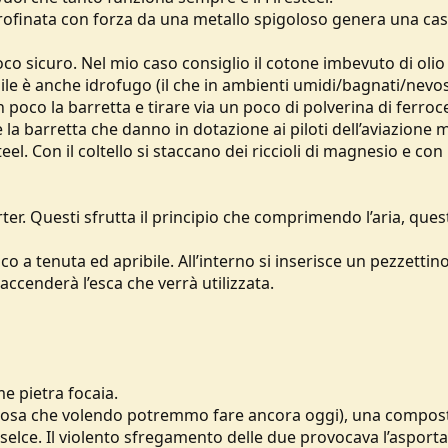
 strofinata con forza da una metallo spigoloso genera una cas
o sicuro. Nel mio caso consiglio il cotone imbevuto di olio 
le è anche idrofugo (il che in ambienti umidi/bagnati/nevo
poco la barretta e tirare via un poco di polverina di ferroce
è la barretta che danno in dotazione ai piloti dell’aviazione m
l. Con il coltello si staccano dei riccioli di magnesio e con l
rter. Questi sfrutta il principio che comprimendo l’aria, que
o a tenuta ed apribile. All’interno si inserisce un pezzettino
accenderà l’esca che verrà utilizzata.
e pietra focaia.
 (cosa che volendo potremmo fare ancora oggi), una compos
 selce. Il violento sfregamento delle due provocava l’asport