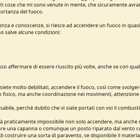
i cose che mi sono venute in mente, che sicuramente avra
portanza del fuoco.
rienza e conoscenze, si riesce ad accendere un fuoco in quasi
no salve alcune condizioni:
 affermare di essere riuscito più volte, anche se con qualc
 siete molto debilitati, accendere il fuoco, così come svolger
zo fisico, ma anche coordinazione nei movimenti, attenzione
abile, perché dubito che vi siate portati con voi il combusti
 sarà praticamente impossibile non solo accendere, ma anch
ovare una capanna o comunque un posto riparato dal vento 
 costruire una sorta di paravento, se disponibile il materia