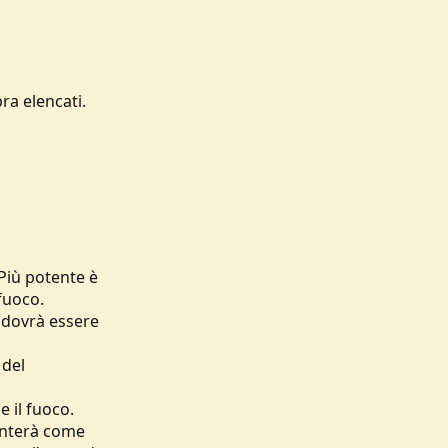
ra elencati.
 Più potente è
fuoco.
 dovrà essere
 del
e il fuoco.
venterà come