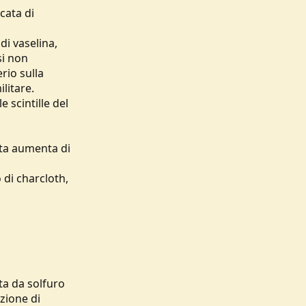
cata di
di vaselina,
si non
rio sulla
ilitare.
e scintille del
sta aumenta di
 di charcloth,
ta da solfuro
azione di