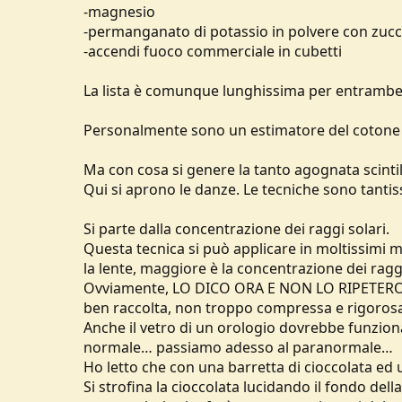
-magnesio
-permanganato di potassio in polvere con zuc
-accendi fuoco commerciale in cubetti
La lista è comunque lunghissima per entrambe le
Personalmente sono un estimatore del cotone i
Ma con cosa si genere la tanto agognata scintil
Qui si aprono le danze. Le tecniche sono tantis
Si parte dalla concentrazione dei raggi solari.
Questa tecnica si può applicare in moltissimi mo
la lente, maggiore è la concentrazione dei ragg
Ovviamente, LO DICO ORA E NON LO RIPETERO’ P
ben raccolta, non troppo compressa e rigoro
Anche il vetro di un orologio dovrebbe funziona
normale… passiamo adesso al paranormale…
Ho letto che con una barretta di cioccolata ed un
Si strofina la cioccolata lucidando il fondo de