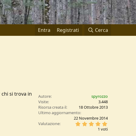
Entra
Registrati
Cerca
hi si trova in
Autore
spyrozzo
Visite
3.448
Risorsa creata il
18 Ottobre 2013
Ultimo aggiornamento
22 Novembre 2014
5
Valutazione
,
1 voti
0