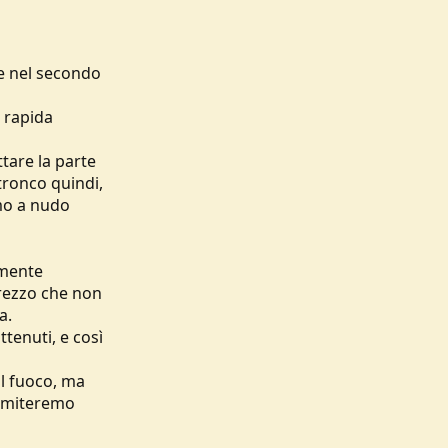
 e nel secondo
 rapida
tare la parte
 tronco quindi,
mo a nudo
amente
trezzo che non
a.
tenuti, e così
il fuoco, ma
limiteremo