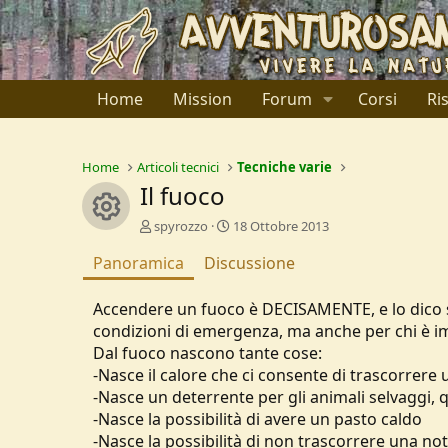
Home
Mission
Forum
Corsi
Ri
Home
Articoli tecnici
Tecniche varie
Il fuoco
Resource icon
A
C
spyrozzo
18 Ottobre 2013
u
r
Panoramica
t
Discussione
e
o
a
r
t
Accendere un fuoco è DECISAMENTE, e lo dico sen
e
i
condizioni di emergenza, ma anche per chi è 
o
Dal fuoco nascono tante cose:
n
d
-Nasce il calore che ci consente di trascorrere 
a
-Nasce un deterrente per gli animali selvaggi, 
t
-Nasce la possibilità di avere un pasto caldo
e
-Nasce la possibilità di non trascorrere una no