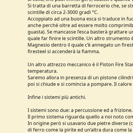
Si tratta di una barretta di ferrocerio che, se
scintille di circa 2-3000 gradi °C.
Accoppiato ad una buona esca si traduce in fuoc
anche perché oltre ad essere molto comprimibi
guasta). Se mancasse l’esca basterà grattare un 
quale far finire le scintille. Un altro strumento 
Magnesio dentro il quale c’è annegato un firestee
firesteel si accenderà la fiamma.
Un altro attrezzo meccanico è il Piston Fire Sta
temperatura.
Saremo allora in presenza di un pistone cilindric
poi si chiude e si comincia a pompare. Il calore 
Infine i sistemi più antichi.
I sistemi sono due: a percussione ed a frizione.
Il primo sistema riguarda quello a noi noto com
In origine però si usavano due pietre diverse
di ferro come la pirite ed un’altra dura come la