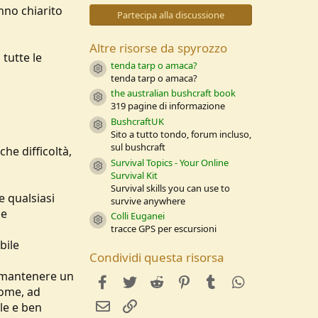
0
nno chiarito
s
Partecipa alla discussione
t
e
l
Altre risorse da spyrozzo
l
 tutte le
e
tenda tarp o amaca?
Resource icon
/
tenda tarp o amaca?
a
the australian bushcraft book
Resource icon
319 pagine di informazione
BushcraftUK
Resource icon
Sito a tutto tondo, forum incluso,
sul bushcraft
he difficoltà,
Survival Topics - Your Online
Resource icon
Survival Kit
Survival skills you can use to
e qualsiasi
survive anywhere
 e
Colli Euganei
Resource icon
tracce GPS per escursioni
bile
Condividi questa risorsa
e mantenere un
facebook
Twitter
Reddit
Pinterest
Tumblr
WhatsApp
come, ad
e-mail
Link
le e ben