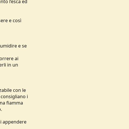
nto l’esca ed
ere e così
numidire e se
orrere ai
rli in un
zabile con le
 consigliano i
 una fiamma
.
uoi appendere