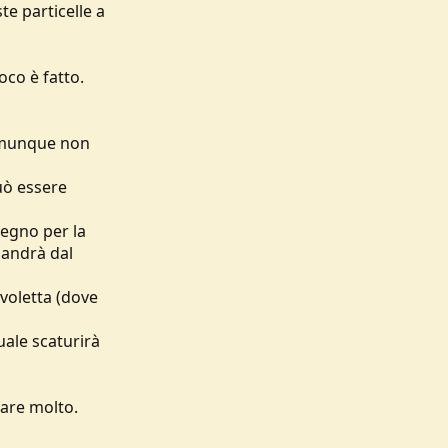
te particelle a
oco è fatto.
comunque non
può essere
legno per la
 andrà dal
avoletta (dove
uale scaturirà
lare molto.