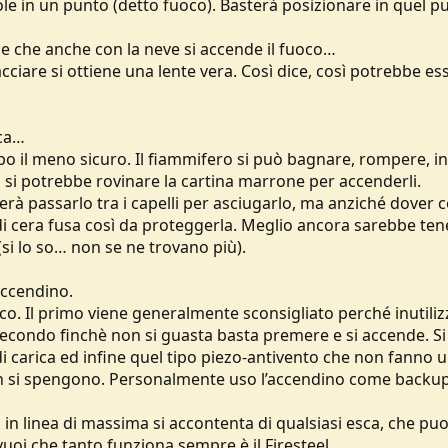
le in un punto (detto fuoco). Basterà posizionare in quel pu
sce che anche con la neve si accende il fuoco…
ciare si ottiene una lente vera. Così dice, così potrebbe ess
aca…
po il meno sicuro. Il fiammifero si può bagnare, rompere, i
 si potrebbe rovinare la cartina marrone per accenderli.
à passarlo tra i capelli per asciugarlo, ma anziché dover c
 di cera fusa così da proteggerla. Meglio ancora sarebbe tene
si lo so… non se ne trovano più).
accendino.
ico. Il primo viene generalmente sconsigliato perché inutiliz
 secondo finchè non si guasta basta premere e si accende. Si
o di carica ed infine quel tipo piezo-antivento che non fanno
on si spengono. Personalmente uso l’accendino come backup
 in linea di massima si accontenta di qualsiasi esca, che p
uoi che tanto funziona sempre è il Firesteel.