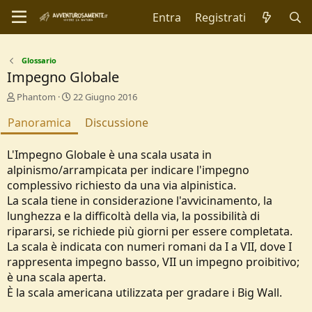
Entra
Registrati
Glossario
Impegno Globale
A
C
Phantom
22 Giugno 2016
u
r
Panoramica
t
e
Discussione
o
a
r
t
L'Impegno Globale è una scala usata in
e
i
alpinismo/arrampicata per indicare l'impegno
o
complessivo richiesto da una via alpinistica.
n
d
La scala tiene in considerazione l'avvicinamento, la
a
lunghezza e la difficoltà della via, la possibilità di
t
ripararsi, se richiede più giorni per essere completata.
e
La scala è indicata con numeri romani da I a VII, dove I
rappresenta impegno basso, VII un impegno proibitivo;
è una scala aperta.
È la scala americana utilizzata per gradare i Big Wall.