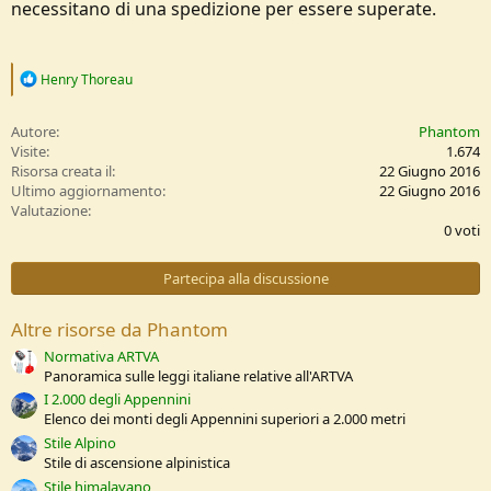
necessitano di una spedizione per essere superate.
R
Henry Thoreau
e
a
c
Autore
Phantom
t
Visite
1.674
i
Risorsa creata il
22 Giugno 2016
o
Ultimo aggiornamento
22 Giugno 2016
n
0
Valutazione
s
,
0 voti
:
0
0
s
Partecipa alla discussione
t
e
l
Altre risorse da Phantom
l
e
Normativa ARTVA
/
Panoramica sulle leggi italiane relative all'ARTVA
a
I 2.000 degli Appennini
Elenco dei monti degli Appennini superiori a 2.000 metri
Stile Alpino
Stile di ascensione alpinistica
Stile himalayano