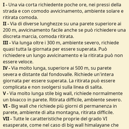
I -
Una via corta richiedente poche ore, nei pressi della
strada e con comodo avvicinamento, ambiente solare e
ritirata comoda.
II -
Via di diverse lunghezze su una parete superiore ai
200 m, avvicinamento facile anche se può richiedere una
discreta marcia, comoda ritirata.
III -
Via lunga oltre i 300 m, ambiente severo, richiede
quasi tutta la giornata per essere superata. Può
richiedere un lungo avvicinamento e la ritirata può non
essere veloce.
IV -
Via molto lunga, superiore ai 500 m, su parete
severa e distante dal fondovalle. Richiede un'intera
giornata per essere superata. La ritirata può essere
complicata e non svolgersi sulla linea di salita.
V -
Via molto lunga stile big wall, richiede normalmente
un bivacco in parete. Ritirata difficile, ambiente severo.
VI -
Big wall che richiede più giorni di permanenza in
parete, ambiente di alta montagna, ritirata difficile.
VII -
Tutte le caratteristiche proprie del grado VI
esasperate, come nel caso di big wall himalayane che