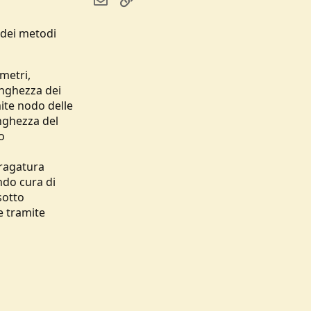
 dei metodi
metri,
unghezza dei
ite nodo delle
unghezza del
o
bragatura
ndo cura di
sotto
e tramite