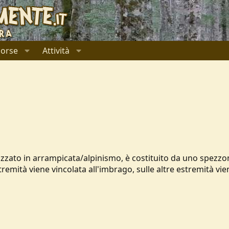
sorse
Attività
izzato in arrampicata/alpinismo, è costituito da uno spezzo
remità viene vincolata all'imbrago, sulle altre estremità vie