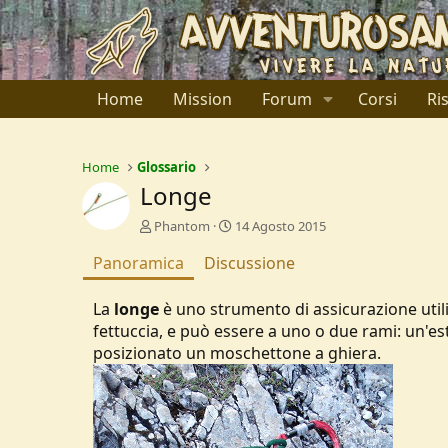
Home
Mission
Forum
Corsi
Ri
Home
Glossario
Longe
A
C
Phantom
14 Agosto 2015
u
r
Panoramica
t
Discussione
e
o
a
r
t
La
longe
è uno strumento di assicurazione util
e
i
fettuccia, e può essere a uno o due rami: un'est
o
posizionato un moschettone a ghiera.
n
d
a
t
e