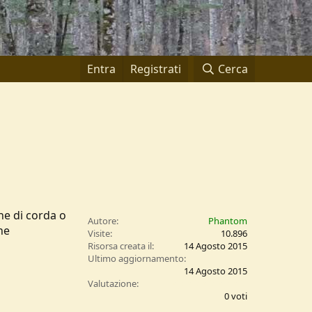
Entra
Registrati
Cerca
ne di corda o
Autore
Phantom
ne
Visite
10.896
Risorsa creata il
14 Agosto 2015
Ultimo aggiornamento
14 Agosto 2015
0
Valutazione
,
0 voti
0