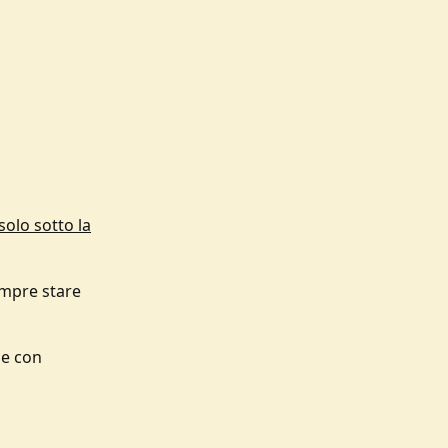
solo sotto la
empre stare
ge con