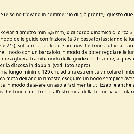
ge (e se ne trovano in commercio di già pronte), questo due
evlar diametro min 5,5 mm) o di corda dinamica di circa 3 
nodo delle guide con frizione (a 8 ripassato) lasciando la l
 e 2/3); sul lato lungo legare un moschettone a ghiera tram
re il nodo con un barcaiolo in modo da poter regolare la l
one a ghiera tramite nodo delle guide con frizione, a quest
r la discesa in doppia. (vedi foto sopra)
neema lungo minimo 120 cm, ad una estremità vincolare l'im
circa metà dell'anello rimasto eseguire un nodo semplice ave
ata in modo da avere un asola facilmente utilizzabile anche 
schettone con il freno; all'estremità della fettuccia vincolar