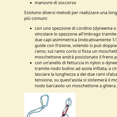
manovre di soccorso
Esistono diversi metodi per realizzare una lon
più comuni:
con uno spezzone di cordino (dyneema o k
vincolare lo spezzone all'imbrago tramite 
due capi asimmetrica (indicativamente 1/3
guide con frizione, volendo si può doppia
ramo; sul ramo corto si fissa un moschett
moschettone andrà posizionato il freno pe
con un'anello di fettuccia in nylon o dy
tramite nodo bulino ad asola infilata; a 
lasciare la lunghezza a dei due rami sfals
tensione, su quest'asola si sistemerà il mo
nodo barcaiolo un moschettone a ghiera.