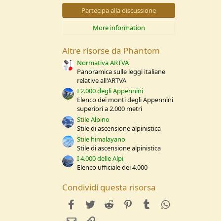
0
s
Partecipa alla discussione
t
e
More information
l
l
e
Altre risorse da Phantom
/
a
Normativa ARTVA
Panoramica sulle leggi italiane
relative all'ARTVA
I 2.000 degli Appennini
Elenco dei monti degli Appennini
superiori a 2.000 metri
Stile Alpino
Stile di ascensione alpinistica
Stile himalayano
Stile di ascensione alpinistica
I 4.000 delle Alpi
Elenco ufficiale dei 4.000
Condividi questa risorsa
facebook
Twitter
Reddit
Pinterest
Tumblr
WhatsApp
e-mail
Link