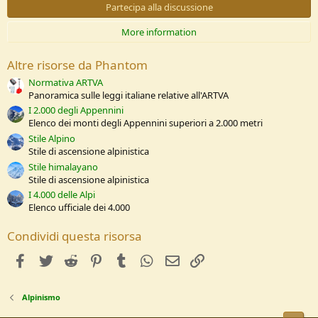
s
Partecipa alla discussione
t
e
More information
l
l
e
Altre risorse da Phantom
/
a
Normativa ARTVA
Panoramica sulle leggi italiane relative all'ARTVA
I 2.000 degli Appennini
Elenco dei monti degli Appennini superiori a 2.000 metri
Stile Alpino
Stile di ascensione alpinistica
Stile himalayano
Stile di ascensione alpinistica
I 4.000 delle Alpi
Elenco ufficiale dei 4.000
Condividi questa risorsa
facebook
Twitter
Reddit
Pinterest
Tumblr
WhatsApp
e-mail
Link
Alpinismo