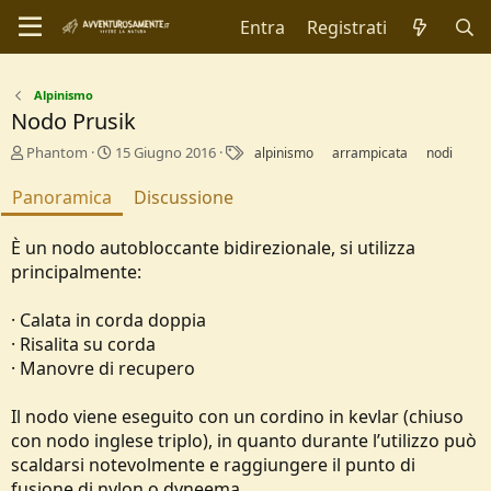
Entra
Registrati
Alpinismo
Nodo Prusik
A
C
T
Phantom
15 Giugno 2016
alpinismo
arrampicata
nodi
u
r
a
t
e
g
Panoramica
Discussione
o
a
r
t
È un nodo autobloccante bidirezionale, si utilizza
e
i
principalmente:
o
n
d
· Calata in corda doppia
a
· Risalita su corda
t
· Manovre di recupero
e
Il nodo viene eseguito con un cordino in kevlar (chiuso
con nodo inglese triplo), in quanto durante l’utilizzo può
scaldarsi notevolmente e raggiungere il punto di
fusione di nylon o dyneema.