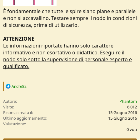
È fondamentale che tutte le spire siano piane e parallele
e non si accavallino. Testare sempre il nodo in condizioni
di sicurezza, prima di utilizzarlo.
ATTENZIONE
Le informazioni riportate hanno solo carattere
informativo e non esortativo o didattico. Eseguire il
nodo solo sotto la supervisione di personale esperto e
qualificato.
R
Andre82
e
a
c
Autore
Phantom
t
Visite
6.012
i
Risorsa creata il
15 Giugno 2016
o
Ultimo aggiornamento
15 Giugno 2016
n
0
Valutazione
s
,
0 voti
:
0
0