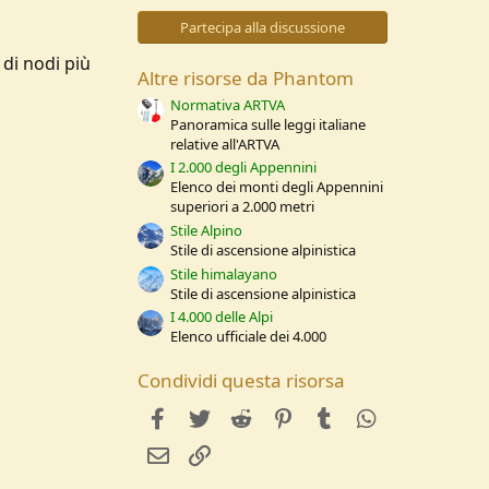
0
s
Partecipa alla discussione
t
e
 di nodi più
l
Altre risorse da Phantom
l
e
Normativa ARTVA
/
Panoramica sulle leggi italiane
a
relative all'ARTVA
I 2.000 degli Appennini
Elenco dei monti degli Appennini
superiori a 2.000 metri
Stile Alpino
Stile di ascensione alpinistica
Stile himalayano
Stile di ascensione alpinistica
I 4.000 delle Alpi
Elenco ufficiale dei 4.000
Condividi questa risorsa
facebook
Twitter
Reddit
Pinterest
Tumblr
WhatsApp
e-mail
Link