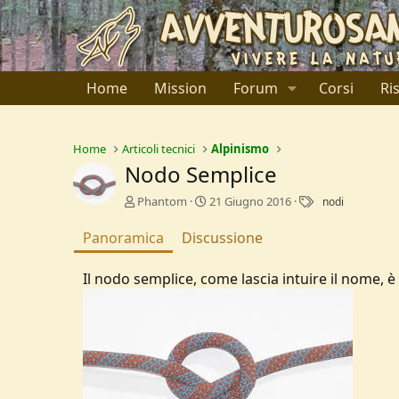
Home
Mission
Forum
Corsi
Ri
Home
Articoli tecnici
Alpinismo
Nodo Semplice
A
C
T
Phantom
21 Giugno 2016
nodi
u
r
a
t
e
g
Panoramica
Discussione
o
a
r
t
Il nodo semplice, come lascia intuire il nome, è
e
i
o
n
d
a
t
e