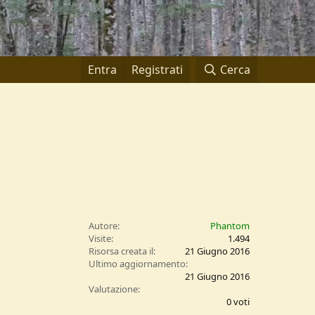
Entra
Registrati
Cerca
Autore
Phantom
Visite
1.494
Risorsa creata il
21 Giugno 2016
Ultimo aggiornamento
21 Giugno 2016
0
Valutazione
,
0 voti
0