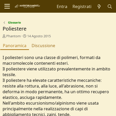
Entra
Registrati
Glossario
Poliestere
A
C
Phantom
14 Agosto 2015
u
r
Panoramica
t
e
Discussione
o
a
r
t
I poliesteri sono una classe di polimeri, formati da
e
i
macromolecole contenenti esteri.
o
Il poliestere viene utilizzato prevalentemente in ambito
n
d
tessile.
a
Il poliestere ha elevate caratteristiche meccaniche:
t
resiste alla rottura, alla luce, all'abrasione, non si
e
deforma in modo permanente, ha un ottimo recupero
elastico, asciuga rapidamente.
Nell'ambito escursionismo/alpinismo viene usata
principalmente nella realizzazione di capi di
abbigliamento tecnici, zaini, tende.