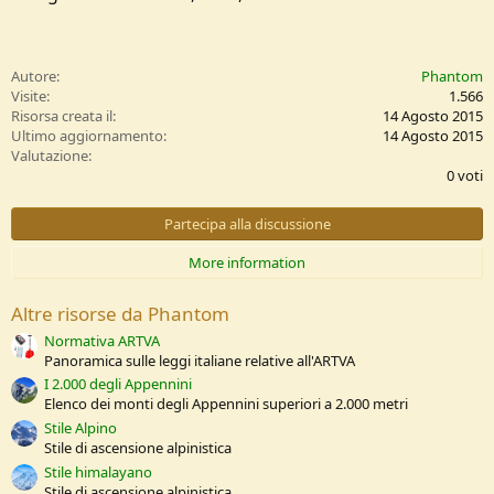
Autore
Phantom
Visite
1.566
Risorsa creata il
14 Agosto 2015
Ultimo aggiornamento
14 Agosto 2015
0
Valutazione
,
0 voti
0
0
s
Partecipa alla discussione
t
e
More information
l
l
e
Altre risorse da Phantom
/
a
Normativa ARTVA
Panoramica sulle leggi italiane relative all'ARTVA
I 2.000 degli Appennini
Elenco dei monti degli Appennini superiori a 2.000 metri
Stile Alpino
Stile di ascensione alpinistica
Stile himalayano
Stile di ascensione alpinistica