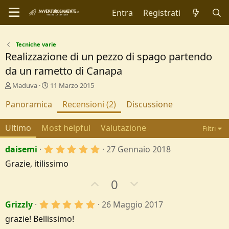
Entra
Registrati
Tecniche varie
Realizzazione di un pezzo di spago partendo
da un rametto di Canapa
A
C
Maduva
11 Marzo 2015
u
r
Panoramica
t
e
Recensioni (2)
Discussione
o
a
r
t
Ultimo
Most helpful
Valutazione
Filtri
e
i
o
5
daisemi
27 Gennaio 2018
n
,
d
Grazie, itilissimo
0
a
0
t
U
D
0
s
e
t
p
o
e
5
Grizzly
26 Maggio 2017
v
w
l
,
l
o
n
grazie! Bellissimo!
0
e
0