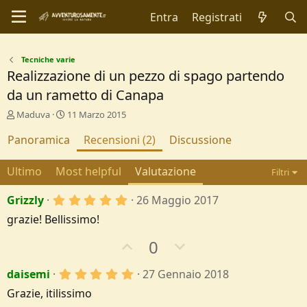
Entra
Registrati
Tecniche varie
Realizzazione di un pezzo di spago partendo
da un rametto di Canapa
A
C
Maduva
11 Marzo 2015
u
r
Panoramica
t
e
Recensioni (2)
Discussione
o
a
r
t
Ultimo
Most helpful
Valutazione
Filtri
e
i
o
5
Grizzly
26 Maggio 2017
n
,
d
grazie! Bellissimo!
0
a
0
t
U
D
0
s
e
t
p
o
e
5
daisemi
27 Gennaio 2018
v
w
l
,
l
o
n
Grazie, itilissimo
0
e
0