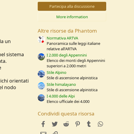
0
s
Partecipa alla discussione
t
e
More information
l
l
e
Altre risorse da Phantom
/
a
Normativa ARTVA
da un
Panoramica sulle leggi italiane
relative all'ARTVA
 nel sistema
I 2.000 degli Appennini
ta.
Elenco dei monti degli Appennini
superiori a 2.000 metri
e
Stile Alpino
Stile di ascensione alpinistica
ichi orientati
Stile himalayano
del nodo
Stile di ascensione alpinistica
I 4.000 delle Alpi
Elenco ufficiale dei 4.000
Condividi questa risorsa
facebook
Twitter
Reddit
Pinterest
Tumblr
WhatsApp
e-mail
Link