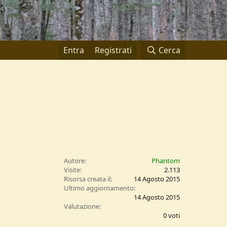
Entra
Registrati
Cerca
Autore
Phantom
Visite
2.113
Risorsa creata il
14 Agosto 2015
Ultimo aggiornamento
14 Agosto 2015
0
Valutazione
,
0 voti
0