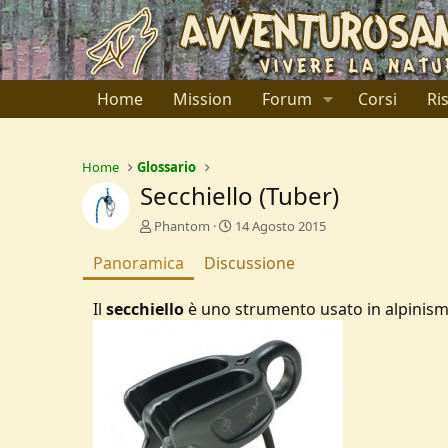
Home
Mission
Forum
Corsi
Ri
Home
Glossario
Secchiello (Tuber)
A
C
Phantom
14 Agosto 2015
u
r
Panoramica
t
Discussione
e
o
a
r
t
Il
secchiello
è uno strumento usato in alpinism
e
i
o
n
d
a
t
e