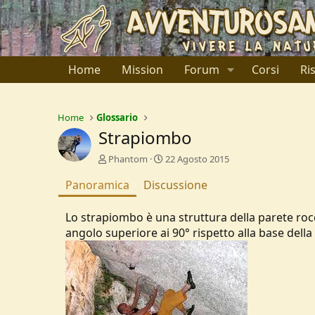
Home
Mission
Forum
Corsi
Ri
Home
Glossario
Strapiombo
A
C
Phantom
22 Agosto 2015
u
r
Panoramica
t
Discussione
e
o
a
r
t
Lo strapiombo è una struttura della parete rocc
e
i
angolo superiore ai 90° rispetto alla base della
o
n
d
a
t
e