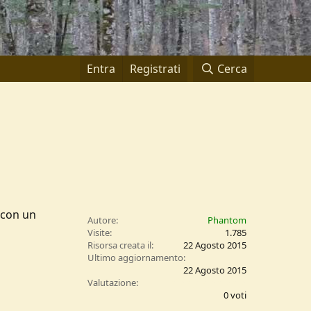
Entra
Registrati
Cerca
 con un
Autore
Phantom
Visite
1.785
Risorsa creata il
22 Agosto 2015
Ultimo aggiornamento
22 Agosto 2015
0
Valutazione
,
0 voti
0