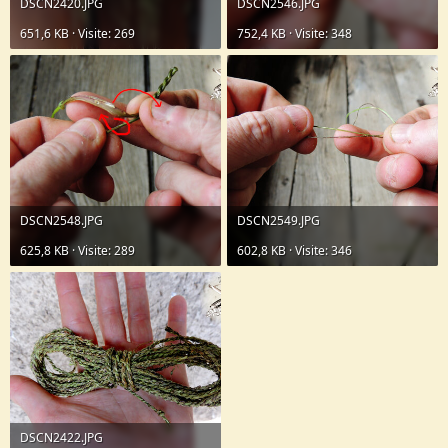
DSCN2420.JPG
DSCN2546.JPG
651,6 KB · Visite: 269
752,4 KB · Visite: 348
DSCN2548.JPG
DSCN2549.JPG
625,8 KB · Visite: 289
602,8 KB · Visite: 346
DSCN2422.JPG