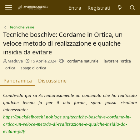
Entra
Registrati
Tecniche varie
Tecniche boschive: Cordame in Ortica, un
veloce metodo di realizzazione e qualche
insidia da evitare
A
C
T
Maduva
15 Aprile 2024
cordame naturale
lavorare l'ortica
u
r
a
ortica
spago di ortica
t
e
g
o
a
Panoramica
Discussione
r
t
e
i
o
Condivido qui su Avventurosamente un contenuto che ho realizzato
n
qualche tempo fa per il mio forum, spero possa risultare
d
interessante:
a
t
https://puckdeiboschi.noblogs.org/tecniche-boschive-cordame-in-
e
ortica-un-veloce-metodo-di-realizzazione-e-qualche-insidia-da-
evitare-pdf/