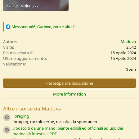
778 KB · Visite: 272
R
Alessandro66
,
Garbino
,
zoro
e altri 11
e
a
c
Autore
Maduva
t
Visite
2.542
i
Risorsa creata il
15 Aprile 2024
o
Ultimo aggiornamento
15 Aprile 2024
n
0
Valutazione
s
,
0 voti
:
0
0
s
Partecipa alla discussione
t
e
More information
l
l
e
Altre risorse da Maduva
/
a
Foraging
Resource icon
foraging, raccolta erbe, raccolta da spontaneo
Il bosco ti da una mano, piante edibili ed officinali ad uso dei
Resource icon
marinai di foresta, il PDF