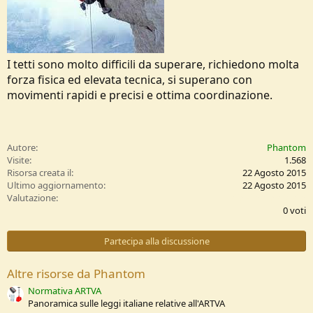
I tetti sono molto difficili da superare, richiedono molta
forza fisica ed elevata tecnica, si superano con
movimenti rapidi e precisi e ottima coordinazione.
Autore
Phantom
Visite
1.568
Risorsa creata il
22 Agosto 2015
Ultimo aggiornamento
22 Agosto 2015
0
Valutazione
,
0 voti
0
0
s
Partecipa alla discussione
t
e
l
Altre risorse da Phantom
l
e
Normativa ARTVA
/
Panoramica sulle leggi italiane relative all'ARTVA
a