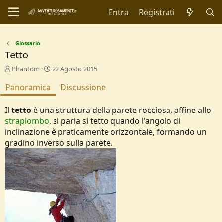
Entra
Registrati
Glossario
Tetto
A
C
Phantom
22 Agosto 2015
u
r
Panoramica
t
e
Discussione
o
a
r
t
Il
tetto
è una struttura della parete rocciosa, affine allo
e
i
strapiombo
, si parla si tetto quando l'angolo di
o
inclinazione è praticamente orizzontale, formando un
n
d
gradino inverso sulla parete.
a
t
e