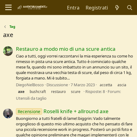
Entra
Registrati
Tag
axe
Restauro a modo mio di una scure antica
Ciao a tutti, oggi vorrei raccontarvi la mia esperienza su come ho
rimesso in pista una scure antica. Tutto è cominciato qualche
mese fa, quando mi sono imbattuto in un annuncio su un sito, il
quale mostrava una vecchia testa di scure, dal peso di circa 1 kg,
forgiata a mano. Mi è subito...
DiegoNelBosco
Discussione
7 Marzo 2023
accetta
ascia
Risposte: 8
Forum:
axe
bushcraft
restauro
scure
Utensili da taglio
Roselli knife + allround axe
Recensione
Buongiorno a tutti fratelli di lame!:biggrin: Vado talmente
orgoglioso di questo mio ultimo acquisto che ho pensato di fare
una piccola recensione work in progress. Posteró un po'di foto e
qualche opinione preliminare che magari implementeró con le