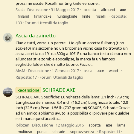
prossime uscite. Roselli hunting knife versione...
Scala
Discussione
31 Maggio 2017
accetta
allround
axe
Risposte:
finland
finlandaxe
huntingknife
knife
roselli
133
Forum:
Utensili da taglio
Ascia da zainetto
Ciao a tutti, vorrei un parere... Ho già un accetta fulltang (tipo
scaxe10) ma siccome ho un bricoman vicino casa ho trovato un
ascia-accetta da 19" da 800g a 10€. È una bahco testa classica non
allungata stile zombie apocalipse, la marca fa un famoso
seghetto folder che è molto buono. Faccio...
Ale.M
Discussione
1 Gennaio 2017
ascia
axe
wood
Risposte: 17
Forum:
Utensili da taglio
SCHRADE AXE
Recensione
SCHRADE AXE Specifiche: Lunghezza della lama: 3.1 inch (7.9 cm)
Lunghezza del manico: 6.4 inch (16.2 cm) Lunghezza totale: 12.8
inch (32.5 cm) Peso: 1.56 lb (707 grammi) SCAXE5, Schrade Grazie
ad un amico abbiamo avuto la possibilità di provare per qualche
settimana quest’accetta...
lollozen
Discussione
12 Maggio 2016
accetta
axe
lama
Risposte: 11
multiuso
punta
schrade
sopravvivenza