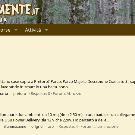
sorse
Attività
fittano case sopra a Pretoro? Parco: Parco Majella Descrizione Ciao a tutti, sa
i lavorando in smart in una baita. sono...
Risposte: 0
Forum:
Abruzzo
baita
pretoro
r illuminare due ambienti da 10 mq (4m x2,50 m) in una baita senza collegamen
ia USB Power Delivery, sia 12 V che 220V. Ho pensato a delle...
Risposte: 4
Forum:
Illuminazione
illuminazione
offgrid
usb