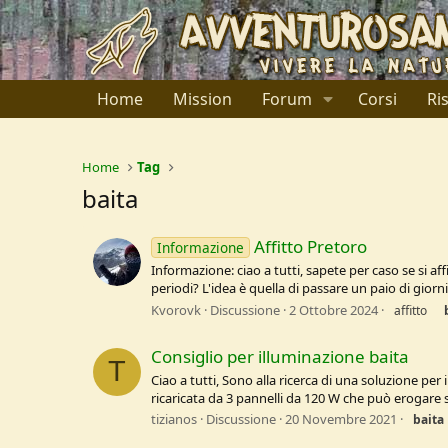
Home
Mission
Forum
Corsi
Ri
Home
Tag
baita
Affitto Pretoro
Informazione
Informazione: ciao a tutti, sapete per caso se si af
periodi? L'idea è quella di passare un paio di giorn
Kvorovk
Discussione
2 Ottobre 2024
affitto
Consiglio per illuminazione baita
T
Ciao a tutti, Sono alla ricerca di una soluzione pe
ricaricata da 3 pannelli da 120 W che può erogare s
tizianos
Discussione
20 Novembre 2021
baita