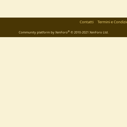
Contatti
Termini e Condizi
®
Community platform by XenForo
© 2010-2021 XenForo Ltd.