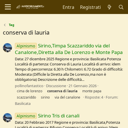
Entra
Registrati
Tag
conserva di lauria
Sirino,Timpa Scazzariddo via del
Alpinismo
Canalone,Diretta alla De Lorenzo e Monte Papa
Data: 27 dicembre 2025 Regione e provincia: Basilicata Potenza
Località di partenza: Conserva di Lauria Località di arrivo: idem
Tempo di percorrenza: 6.30 h Chilometri: 6.72 Grado di difficoltà:
Moderata (Difficile la Diretta alla De Lorenzo,ma non è
obbligatoria) Descrizione delle difficoltà...
pollinofantastico
Discussione
21 Gennaio 2026
cima de lorenzo
conserva
di
lauria
monte papa
Risposte: 4
Forum:
scazzariddo
sirino
via del canalone
Basilicata
Sirino Tris di canali
Alpinismo
Data: 20 Febbraio 2017 Regione e provincia: Basilicata,Potenza
Località di partenza: Rifugio Conserva Località di arrivo: Idem