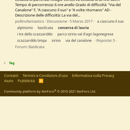
Tempo di percorrenza: 6 ore anello Grado di difficoltà: "Via del
Canalone" F, "A ciascuno il suo" e "A volte ritornano" AD -
Descrizione delle difficoltà: La via del...
pollinofantastico
Discussione
5 Marzo 2017
a ciascuno il suo
alpinismo
basilicata
conserva
di
lauria
i tre dello scazzariddo
parco sirino val d'agri lagonegrese
Risposte: 5
scazzariddo timpa
sirino
via del canalone
Forum:
Basilicata
Tag
Contatti
Termini e Condizioni d'uso
Informativa sulla Privacy
Aiuto
Pubblicità
R
S
S
®
Community platform by XenForo
© 2010-2021 XenForo Ltd.