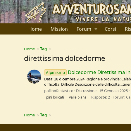
Home
Mission
Forum
Corsi
Ri
Home
Tag
direttissima dolcedorme
Dolcedorme Direttissima in
Alpinismo
Data: 28 dicembre 2024 Regione e provincia: Calabr
difficoltà: Difficile Descrizione delle difficoltà: Iti
pollinofantastico
Discussione
15 Gennaio 2025
Risposte: 2
Forum:
Ca
pini loricati
valle piana
Home
Tag