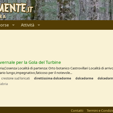
sorse
Attività
vernale per la Gola del Turbine
ia,Cosenza Località di partenza: Orto botanico Castrovillari Località di arri
nerario lungo,impegnativo,faticoso per il notevole...
crestone sud loricati
direttissima
dolcedorme
dolcedorme
dolcedor
labria
Contatti
Termini e Condizi