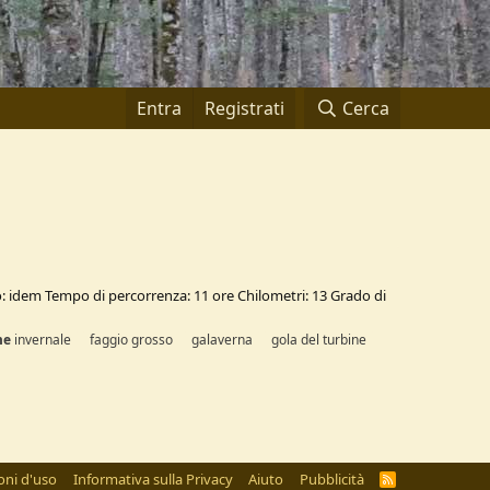
Entra
Registrati
Cerca
vo: idem Tempo di percorrenza: 11 ore Chilometri: 13 Grado di
me
invernale
faggio grosso
galaverna
gola del turbine
oni d'uso
Informativa sulla Privacy
Aiuto
Pubblicità
R