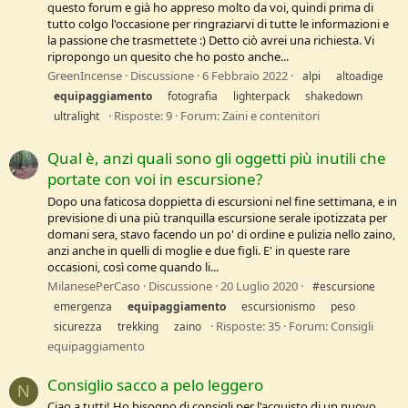
questo forum e già ho appreso molto da voi, quindi prima di
tutto colgo l'occasione per ringraziarvi di tutte le informazioni e
la passione che trasmettete :) Detto ciò avrei una richiesta. Vi
ripropongo un quesito che ho posto anche...
GreenIncense
Discussione
6 Febbraio 2022
alpi
altoadige
equipaggiamento
fotografia
lighterpack
shakedown
Risposte: 9
Forum:
Zaini e contenitori
ultralight
Qual è, anzi quali sono gli oggetti più inutili che
portate con voi in escursione?
Dopo una faticosa doppietta di escursioni nel fine settimana, e in
previsione di una più tranquilla escursione serale ipotizzata per
domani sera, stavo facendo un po' di ordine e pulizia nello zaino,
anzi anche in quelli di moglie e due figli. E' in queste rare
occasioni, così come quando li...
MilanesePerCaso
Discussione
20 Luglio 2020
#escursione
emergenza
equipaggiamento
escursionismo
peso
Risposte: 35
Forum:
Consigli
sicurezza
trekking
zaino
equipaggiamento
Consiglio sacco a pelo leggero
N
Ciao a tutti! Ho bisogno di consigli per l'acquisto di un nuovo