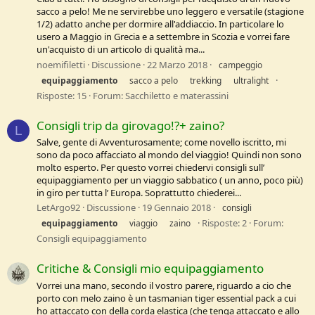
sacco a pelo! Me ne servirebbe uno leggero e versatile (stagione
1/2) adatto anche per dormire all'addiaccio. In particolare lo
usero a Maggio in Grecia e a settembre in Scozia e vorrei fare
un'acquisto di un articolo di qualità ma...
noemifiletti
Discussione
22 Marzo 2018
campeggio
equipaggiamento
sacco a pelo
trekking
ultralight
Risposte: 15
Forum:
Sacchiletto e materassini
Consigli trip da girovago!?+ zaino?
L
Salve, gente di Avventurosamente; come novello iscritto, mi
sono da poco affacciato al mondo del viaggio! Quindi non sono
molto esperto. Per questo vorrei chiedervi consigli sull’
equipaggiamento per un viaggio sabbatico ( un anno, poco più)
in giro per tutta l’ Europa. Soprattutto chiederei...
LetArgo92
Discussione
19 Gennaio 2018
consigli
Risposte: 2
Forum:
equipaggiamento
viaggio
zaino
Consigli equipaggiamento
Critiche & Consigli mio equipaggiamento
Vorrei una mano, secondo il vostro parere, riguardo a cio che
porto con melo zaino è un tasmanian tiger essential pack a cui
ho attaccato con della corda elastica (che tenga attaccato e allo