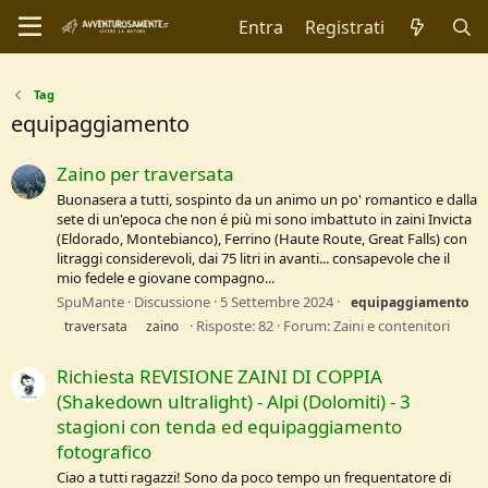
Entra
Registrati
Tag
equipaggiamento
Zaino per traversata
Buonasera a tutti, sospinto da un animo un po' romantico e dalla
sete di un'epoca che non é più mi sono imbattuto in zaini Invicta
(Eldorado, Montebianco), Ferrino (Haute Route, Great Falls) con
litraggi considerevoli, dai 75 litri in avanti... consapevole che il
mio fedele e giovane compagno...
SpuMante
Discussione
5 Settembre 2024
equipaggiamento
Risposte: 82
Forum:
Zaini e contenitori
traversata
zaino
Richiesta REVISIONE ZAINI DI COPPIA
(Shakedown ultralight) - Alpi (Dolomiti) - 3
stagioni con tenda ed equipaggiamento
fotografico
Ciao a tutti ragazzi! Sono da poco tempo un frequentatore di