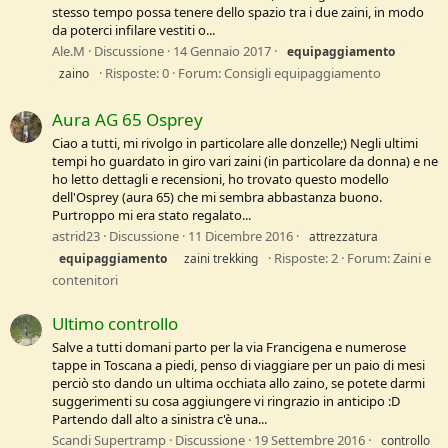
stesso tempo possa tenere dello spazio tra i due zaini, in modo
da poterci infilare vestiti o...
Ale.M
Discussione
14 Gennaio 2017
equipaggiamento
Risposte: 0
Forum:
Consigli equipaggiamento
zaino
Aura AG 65 Osprey
Ciao a tutti, mi rivolgo in particolare alle donzelle;) Negli ultimi
tempi ho guardato in giro vari zaini (in particolare da donna) e ne
ho letto dettagli e recensioni, ho trovato questo modello
dell'Osprey (aura 65) che mi sembra abbastanza buono.
Purtroppo mi era stato regalato...
astrid23
Discussione
11 Dicembre 2016
attrezzatura
Risposte: 2
Forum:
Zaini e
equipaggiamento
zaini trekking
contenitori
Ultimo controllo
Salve a tutti domani parto per la via Francigena e numerose
tappe in Toscana a piedi, penso di viaggiare per un paio di mesi
perciò sto dando un ultima occhiata allo zaino, se potete darmi
suggerimenti su cosa aggiungere vi ringrazio in anticipo :D
Partendo dall alto a sinistra c'è una...
Scandi Supertramp
Discussione
19 Settembre 2016
controllo