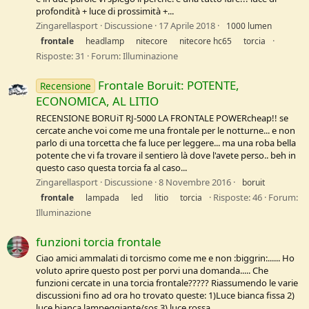
profondità + luce di prossimità +...
Zingarellasport
Discussione
17 Aprile 2018
1000 lumen
frontale
headlamp
nitecore
nitecore hc65
torcia
Risposte: 31
Forum:
Illuminazione
Frontale Boruit: POTENTE,
Recensione
ECONOMICA, AL LITIO
RECENSIONE BORUiT RJ-5000 LA FRONTALE POWERcheap!! se
cercate anche voi come me una frontale per le notturne... e non
parlo di una torcetta che fa luce per leggere... ma una roba bella
potente che vi fa trovare il sentiero là dove l'avete perso.. beh in
questo caso questa torcia fa al caso...
Zingarellasport
Discussione
8 Novembre 2016
boruit
Risposte: 46
Forum:
frontale
lampada
led
litio
torcia
Illuminazione
funzioni torcia frontale
Ciao amici ammalati di torcismo come me e non :biggrin:...... Ho
voluto aprire questo post per porvi una domanda..... Che
funzioni cercate in una torcia frontale????? Riassumendo le varie
discussioni fino ad ora ho trovato queste: 1)Luce bianca fissa 2)
luce bianca lampeggiante/sos 3) luce rossa...