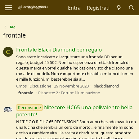
Entra
Registrati
Tag
frontale
Frontale Black Diamond per regalo
C
Sono stato incaricato di acquistare una frontale BD per un
regalo, budget 45-50€. Non ho esperienza diretta di frontali di
questa marca e vorrei qualche indicazione visto che ci sono una
miriade di modelli. Non è importante che abbia milioni di lumen
e mille funzioni, mi basterebbe sia al...
Cmps
Discussione
29 Novembre 2020
black diamond
Risposte: 2
Forum:
Illuminazione
frontale
Nitecore HC65 una polivalente bella
Recensione
potente!
N I T E C O R E HC 65 RECENSIONE Sono anni che vado avanti con
una lucina che sembra un cero da morto... e finalmente mi sono
deciso a cambiare vita... la scelta è ricaduta su questo prodotto...
e in due parole vi spiego il perché: è una tutto fare!!! luce di