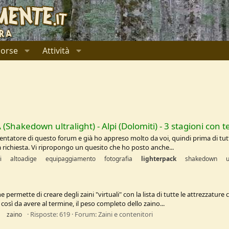
sorse
Attività
Shakedown ultralight) - Alpi (Dolomiti) - 3 stagioni con
ntatore di questo forum e già ho appreso molto da voi, quindi prima di tutto 
a richiesta. Vi ripropongo un quesito che ho posto anche...
i
altoadige
equipaggiamento
fotografia
lighterpack
shakedown
u
 permette di creare degli zaini "virtuali" con la lista di tutte le attrezzatur
osì da avere al termine, il peso completo dello zaino...
Risposte: 619
Forum:
Zaini e contenitori
zaino