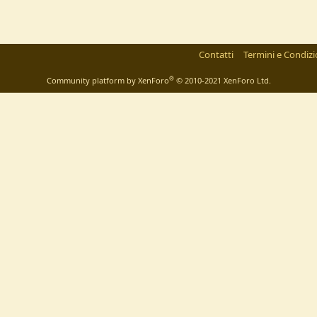
Contatti
Termini e Condizi
®
Community platform by XenForo
© 2010-2021 XenForo Ltd.