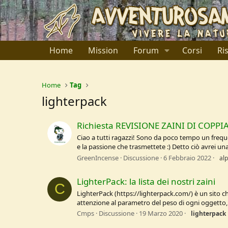
Home
Mission
Forum
Corsi
Ri
Home
Tag
lighterpack
Richiesta REVISIONE ZAINI DI COPPIA (
Ciao a tutti ragazzi! Sono da poco tempo un freque
e la passione che trasmettete :) Detto ciò avrei un
GreenIncense
Discussione
6 Febbraio 2022
alp
LighterPack: la lista dei nostri zaini
C
LighterPack (https://lighterpack.com/) è un sito che
attenzione al parametro del peso di ogni oggetto, c
Cmps
Discussione
19 Marzo 2020
lighterpack