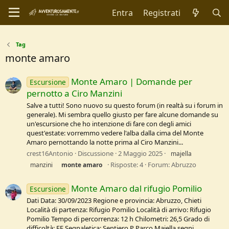
Entra
Registrati
Tag
monte amaro
Monte Amaro | Domande per
Escursione
pernotto a Ciro Manzini
Salve a tutti! Sono nuovo su questo forum (in realtà su i forum in
generale). Mi sembra quello giusto per fare alcune domande su
un'escursione che ho intenzione di fare con degli amici
quest'estate: vorremmo vedere l'alba dalla cima del Monte
Amaro pernottando la notte prima al Ciro Manzini...
crest16Antonio
Discussione
2 Maggio 2025
majella
Risposte: 4
Forum:
Abruzzo
manzini
monte
amaro
Monte Amaro dal rifugio Pomilio
Escursione
Dati Data: 30/09/2023 Regione e provincia: Abruzzo, Chieti
Località di partenza: Rifugio Pomilio Località di arrivo: Rifugio
Pomilio Tempo di percorrenza: 12 h Chilometri: 26,5 Grado di
difficoltà: EE Segnaletica: Sentiero P Parco Maiella segni