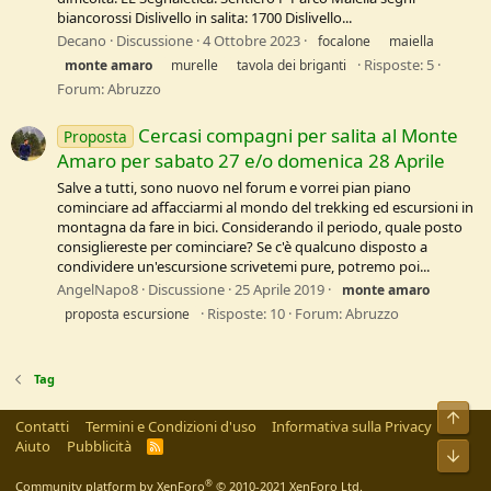
biancorossi Dislivello in salita: 1700 Dislivello...
Decano
Discussione
4 Ottobre 2023
focalone
maiella
Risposte: 5
monte
amaro
murelle
tavola dei briganti
Forum:
Abruzzo
Cercasi compagni per salita al Monte
Proposta
Amaro per sabato 27 e/o domenica 28 Aprile
Salve a tutti, sono nuovo nel forum e vorrei pian piano
cominciare ad affacciarmi al mondo del trekking ed escursioni in
montagna da fare in bici. Considerando il periodo, quale posto
consigliereste per cominciare? Se c'è qualcuno disposto a
condividere un'escursione scrivetemi pure, potremo poi...
AngelNapo8
Discussione
25 Aprile 2019
monte
amaro
Risposte: 10
Forum:
Abruzzo
proposta escursione
Tag
Alto
Contatti
Termini e Condizioni d'uso
Informativa sulla Privacy
Aiuto
Pubblicità
R
Bass
S
S
®
Community platform by XenForo
© 2010-2021 XenForo Ltd.